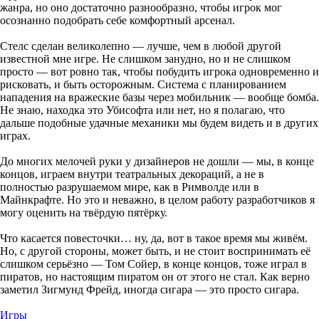
жанра, но оно достаточно разнообразно, чтобы игрок мог
осознанно подобрать себе комфортный арсенал.
Стелс сделан великолепно — лучше, чем в любой другой
известной мне игре. Не слишком занудно, но и не слишком
просто — вот ровно так, чтобы побудить игрока одновременно и
рисковать, и быть осторожным. Система с планированием
нападения на вражеские базы через мобильник — вообще бомба.
Не знаю, находка это Убисофта или нет, но я полагаю, что
дальше подобные удачные механики мы будем видеть и в других
играх.
До многих мелочей руки у дизайнеров не дошли — мы, в конце
концов, играем внутри театральных декораций, а не в
полностью разрушаемом мире, как в Римволде или в
Майнкрафте. Но это и неважно, в целом работу разработчиков я
могу оценить на твёрдую пятёрку.
Что касается повесточки… ну, да, вот в такое время мы живём.
Но, с другой стороны, может быть, и не стоит воспринимать её
слишком серьёзно — Том Сойер, в конце концов, тоже играл в
пиратов, но настоящим пиратом он от этого не стал. Как верно
заметил Зигмунд Фрейд, иногда сигара — это просто сигара.
Игры