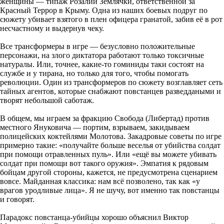
женщины — типаж Розалии Землячки, ответственной за
Красный Террор в Крыму. Одна из наших боевых подруг по
сюжету убивает взятого в плен офицера гранатой, забив её в рот
несчастному и выдернув чеку.
Все трансформеры в игре — безусловно положительные
персонажи, на злого диктатора работают только токсичные
натуралы. Или, точнее, какие-то гоминиды таки состоят на
службе и у тирана, но только для того, чтобы помогать
революции. Один из трансформеров по сюжету возглавляет сеть
тайных агентов, которые снабжают повстанцев разведдаными и
творят небольшой саботаж.
В общем, мы играем за фракцию Свобода (Либертад) против
местного Януковича — портим, взрываем, закидываем
полицейских коктейлями Молотова. Закадровые советы по игре
примерно такие: «получайте больше веселья от убийства солдат
при помощи отравленных пуль». Или «ещё вы можете убивать
солдат при помощи вот такого оружия». Эмпатия к рядовым
бойцам другой стороны, кажется, не предусмотрена сценарием
вовсе. Майданная классика: нам всё позволено, так как «у
врагов уродливые лица». Я не шучу, вот именно так повстанцы
и говорят.
Парадокс повстанца-убийцы хорошо объяснил Виктор