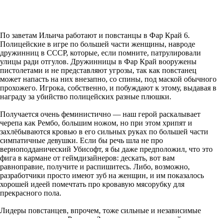
По заветам Ильича работают и повстанцы в Фар Край 6.
Полицейские в игре по большей части женщины, навроде
дружинниц в СССР, которые, если помните, патрулировали
улицы ради отгулов. Дружинницы в Фар Край вооружены
пистолетами и не представляют угрозы, так как повстанец
может напасть на них внезапно, со спины, под маской обычного
прохожего. Игрока, собственно, и побуждают к этому, выдавая в
награду за убийство полицейских разные плюшки.
Получается очень феминистично — наш герой раскалывает
черепа как Рембо, большим ножом, но при этом хрипят и
захлёбываются кровью в его сильных руках по большей части
симпатичные девушки. Если бы речь шла не про
верноподданический Убисофт, я бы даже предположил, что это
фига в кармане от геймдизайнеров: дескать, вот вам
равноправие, получите и распишитесь. Либо, возможно,
разработчики просто имеют зуб на женщин, и им показалось
хорошей идеей помечтать про кровавую мясорубку для
прекрасного пола.
Лидеры повстанцев, впрочем, тоже сильные и независимые