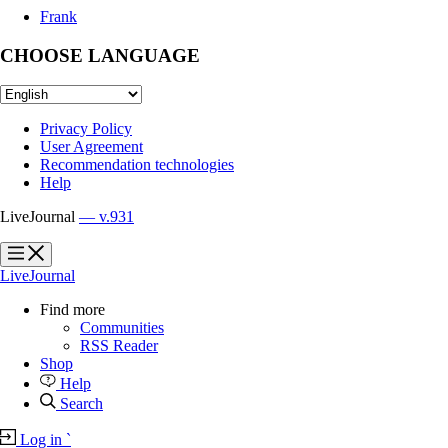
Frank
CHOOSE LANGUAGE
Privacy Policy
User Agreement
Recommendation technologies
Help
LiveJournal
— v.931
?
?
LiveJournal
Find more
Communities
RSS Reader
Shop
Help
Search
Log in
`