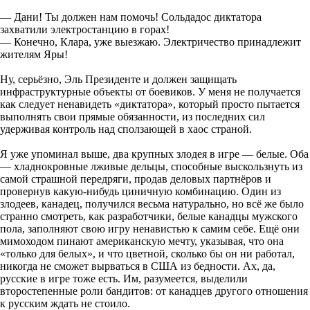
— Дани! Ты должен нам помочь! Сольдадос диктатора
захватили электростанцию в горах!
— Конечно, Клара, уже выезжаю. Электричество принадлежит
жителям Яры!
Ну, серьёзно, Эль Президенте и должен защищать
инфраструктурные объекты от боевиков. У меня не получается
как следует ненавидеть «диктатора», который просто пытается
выполнять свои прямые обязанности, из последних сил
удерживая контроль над сползающей в хаос страной.
Я уже упоминал выше, два крупных злодея в игре — белые. Оба
— хладнокровные лживые дельцы, способные выскользнуть из
самой страшной передряги, продав деловых партнёров и
провернув какую-нибудь циничную комбинацию. Один из
злодеев, канадец, получился весьма натурально, но всё же было
странно смотреть, как разработчики, белые канадцы мужского
пола, заполняют свою игру ненавистью к самим себе. Ещё они
мимоходом пинают американскую мечту, указывая, что она
«только для белых», и что цветной, сколько бы он ни работал,
никогда не сможет вырваться в США из бедности. Ах, да,
русские в игре тоже есть. Им, разумеется, выделили
второстепенные роли бандитов: от канадцев другого отношения
к русским ждать не стоило.