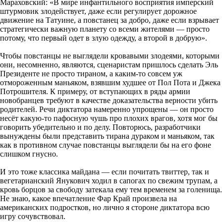
Мараховский: «В мире инфантильного восприятия имперский
штурмовик злодействует, даже если регулирует дорожное
движение на Татуине, а повстанец за добро, даже если взрывает
стратегически важную планету со всеми жителями — просто
потому, что первый одет в злую одежду, а второй в добрую».
Чтобы повстанцы не выглядели кровавыми злодеями, которыми
они, несомненно, являются, сценаристам пришлось сделать Эль
Президенте не просто тираном, а каким-то совсем уж
отмороженным маньяком, взявшим худшее от Пол Пота и Джека
Потрошителя. К примеру, от вступающих в ряды армии
новобранцев требуют в качестве доказательства верности убить
родителей. Речи диктатора намеренно упрощены — он просто
несёт какую-то пафосную чушь про плохих врагов, хотя мог бы
говорить убедительно и по делу. Повторюсь, разработчики
вынуждены были представить тирана дураком и маньяком, так
как в противном случае повстанцы выглядели бы на его фоне
слишком гнусно.
И это тоже классика майдана — если почитать твиттер, так и
вегетарианский Янукович ходил в сапогах по свежим трупам, а
кровь борцов за свободу затекала ему тем временем за голенища.
Не знаю, какое впечатление Фар Край произвела на
американских подростков, но лично я стороне диктатора всю
игру сочувствовал.