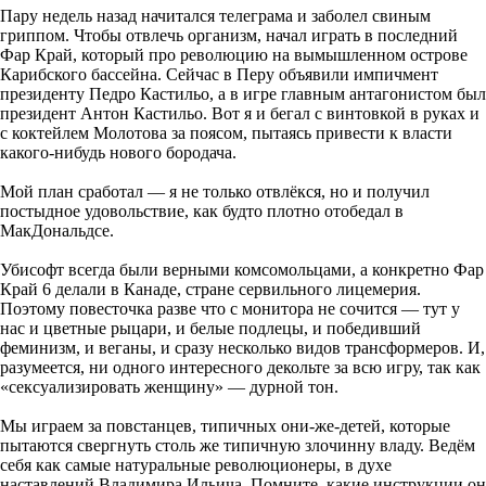
Пару недель назад начитался телеграма и заболел свиным
гриппом. Чтобы отвлечь организм, начал играть в последний
Фар Край, который про революцию на вымышленном острове
Карибского бассейна. Сейчас в Перу объявили импичмент
президенту Педро Кастильо, а в игре главным антагонистом был
президент Антон Кастильо. Вот я и бегал с винтовкой в руках и
с коктейлем Молотова за поясом, пытаясь привести к власти
какого-нибудь нового бородача.
Мой план сработал — я не только отвлёкся, но и получил
постыдное удовольствие, как будто плотно отобедал в
МакДональдсе.
Убисофт всегда были верными комсомольцами, а конкретно Фар
Край 6 делали в Канаде, стране сервильного лицемерия.
Поэтому повесточка разве что с монитора не сочится — тут у
нас и цветные рыцари, и белые подлецы, и победивший
феминизм, и веганы, и сразу несколько видов трансформеров. И,
разумеется, ни одного интересного декольте за всю игру, так как
«сексуализировать женщину» — дурной тон.
Мы играем за повстанцев, типичных они-же-детей, которые
пытаются свергнуть столь же типичную злочинну владу. Ведём
себя как самые натуральные революционеры, в духе
наставлений Владимира Ильича. Помните, какие инструкции он