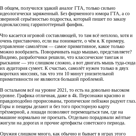
В общем, получился эдакий аналог ГТА, только сильно
идеологически заряженный. Без фирменного юмора ГТА, а со
звериной серьёзностью подростка, который пишет по заказу
одноклассниц гаррипоттерный фанфик.
Что касается игровой составляющей, то там всё неплохо, хотя и
очень приставочно, если вы понимаете, о чём я. К примеру,
управление самолётом — самое примитивное, какое только
можно вообразить. Поворачивать надо мышью, представляете?
Видимо, разработчики решили, что классические тангаж и
рыскание — это слишком сложно, а вот двигать мышь туда-сюда
их аудитория сумеет. К счастью, самолёт нужен только в двух
коротких миссиях, так что эти 10 минут унизительной
примитивности не являются большой проблемой.
В остальном всё на уровне 2021, то есть на довольно высоком
уровне. Графика отличная, даже в 4k. Персонажи красиво и
правдоподобно прорисованы, тропические пейзажи радуют глаз.
Горы и пещеры делают и без того просторную карту
трёхмерной, а лошади позволяют перемещаться там, где на
машине нормально не проехать. Отдельно порадовали жёлтые
жигули на дорогах и прочие артефакты советского периода.
Оружия слишком много, как обычно и бывает в играх этого