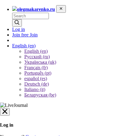
olegmakarenko.ru
Log in
Join free
Join
English
(en)
English (en)
Русский (ru)
Українська (uk)
Français (fr)
Português (pt)
español (es)
Deutsch (de)
Italiano (it)
Беларуская (be)
Log in