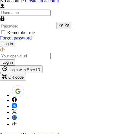
No account?
Create an account
Remember me
Forgot password
Log in
Log in
Login with Sber ID
QR code