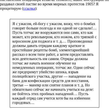
раздавал своей пастве во время мирных протестов 1905? Я
процитирую (
ссылка
):
Я с ужасом, ей-богу с ужасом, вижу, что о бомбах
говорят больше полгода и ни одной не сделали!…
Пусть тотчас же вооружаются они сами, кто как
может, кто револьвером, кто ножом, кто тряпкой с
керосином для поджога и т. д.… Проповедники
должны давать отрядам каждому краткие и
простейшие рецепты бомб, элементарнейший
рассказ о всем типе работ, а затем предоставлять
всю деятельность им самим. Отряды должны
тотчас же начать военное обучение на
немедленных операциях, тотчас же. Одни сейчас
же предпримут убийство шпика, взрыв
полицейского участка, другие — нападение на
банк для конфискации средств для восстания,
третьи — маневр или снятие планов и т. д. Но
обязательно сейчас же начинать учиться на деле:
не бойтесь этих пробных нападений… Пусть
каждый отряд сам учится хотя бы на избиении
городовых…