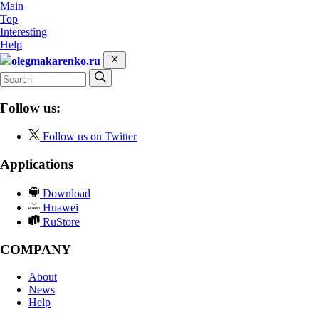
Main
Top
Interesting
Help
olegmakarenko.ru
Follow us:
Follow us on Twitter
Applications
Download
Huawei
RuStore
COMPANY
About
News
Help