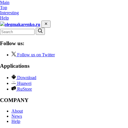
Main
Top
Interesting
Help
olegmakarenko.ru
Follow us:
Follow us on Twitter
Applications
Download
Huawei
RuStore
COMPANY
About
News
Help