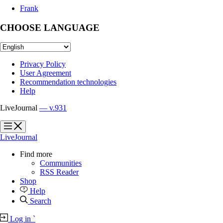
Frank
CHOOSE LANGUAGE
Privacy Policy
User Agreement
Recommendation technologies
Help
LiveJournal
— v.931
?
?
LiveJournal
Find more
Communities
RSS Reader
Shop
Help
Search
Log in
`