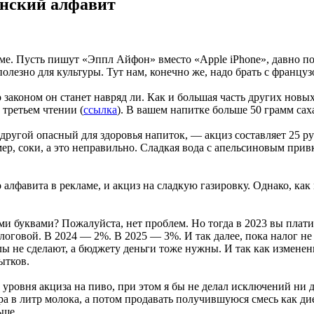
инский алфавит
ме. Пусть пишут «Эппл Айфон» вместо «Apple iPhone», давно по
олезно для культуры. Тут нам, конечно же, надо брать с француз
то законом он станет навряд ли. Как и большая часть других новы
 третьем чтении (
ссылка
). В вашем напитке больше 50 грамм саха
другой опасный для здоровья напиток, — акциз составляет 25 руб
ер, соки, а это неправильно. Сладкая вода с апельсиновым привк
алфавита в рекламе, и акциз на сладкую газировку. Однако, ка
ми буквами? Пожалуйста, нет проблем. Но тогда в 2023 вы плат
логовой. В 2024 — 2%. В 2025 — 3%. И так далее, пока налог не 
алы не сделают, а бюджету деньги тоже нужны. И так как измене
ытков.
 уровня акциза на пиво, при этом я бы не делал исключений ни дл
ара в литр молока, а потом продавать получившуюся смесь как 
ьше.