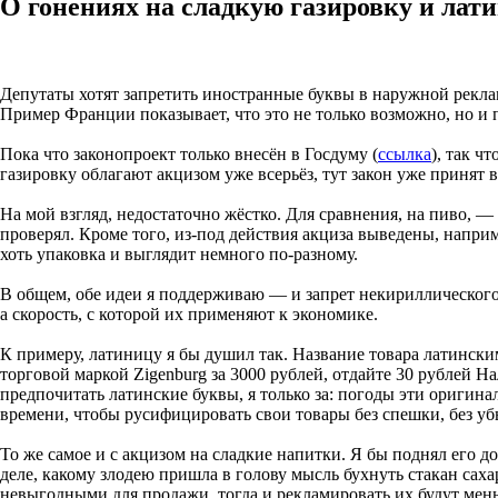
О гонениях на сладкую газировку и лат
Депутаты хотят запретить иностранные буквы в наружной рекла
Пример Франции показывает, что это не только возможно, но и п
Пока что законопроект только внесён в Госдуму (
ссылка
), так ч
газировку облагают акцизом уже всерьёз, тут закон уже принят в
На мой взгляд, недостаточно жёстко. Для сравнения, на пиво, — 
проверял. Кроме того, из-под действия акциза выведены, наприм
хоть упаковка и выглядит немного по-разному.
В общем, обе идеи я поддерживаю — и запрет некириллического 
а скорость, с которой их применяют к экономике.
К примеру, латиницу я бы душил так. Название товара латински
торговой маркой Zigenburg за 3000 рублей, отдайте 30 рублей На
предпочитать латинские буквы, я только за: погоды эти оригин
времени, чтобы русифицировать свои товары без спешки, без уб
То же самое и с акцизом на сладкие напитки. Я бы поднял его до
деле, какому злодею пришла в голову мысль бухнуть стакан сах
невыгодными для продажи, тогда и рекламировать их будут мен