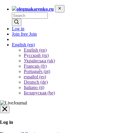
olegmakarenko.ru
Log in
Join free
Join
English
(en)
English (en)
Русский (ru)
Українська (uk)
Français (fr)
Português (pt)
español (es)
Deutsch (de)
Italiano (it)
Беларуская (be)
Log in