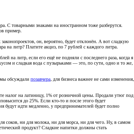
ра. С товарными знаками на иностранном тоже разберутся.
ов пример.
х законопроектов, он, вероятно, будет отклонён. А вот сладкую
ра на литр? Платите акциз, по 7 рублей с каждого литра.
лей на литр, если его ещё не подняли с последнего раза, когда я
усом и сладкая вода с пузырьками — это, по сути, одно и то же,
к мы обсуждали
позавчера
, для бизнеса важнее не сами изменения,
ите налог на латиницу, 1% от розничной цены. Продали утюг под
повысится до 25%. Если кто-то и после этого будет
ния будут идти медленно, у предпринимателей будет полно
я соков, ни для молока, ни для морса, ни для чего. Ну, в самом
диетический продукт? Сладкие напитки должны стать