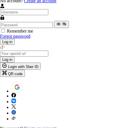
No account?
Create an account
Remember me
Forgot password
Log in
Log in
Login with Sber ID
QR code