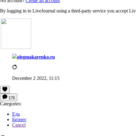
No account?
Create an account
By logging in to LiveJournal using a third-party service you accept Li
olegmakarenko.ru
December 2 2022, 11:15
176
Categories:
Еда
Бизнес
Cancel