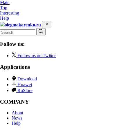
Main
Top
Interesting
Help
olegmakarenko.ru
Follow us:
Follow us on Twitter
Applications
Download
Huawei
RuStore
COMPANY
About
News
Help