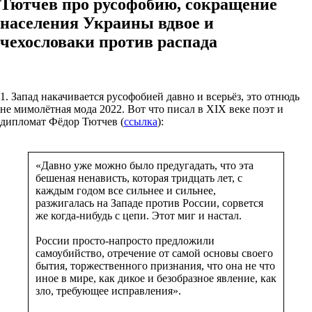
Тютчев про русофобию, сокращение
населения Украины вдвое и
чехословаки против распада
1. Запад накачивается русофобией давно и всерьёз, это отнюдь
не мимолётная мода 2022. Вот что писал в XIX веке поэт и
дипломат Фёдор Тютчев (
ссылка
):
«Давно уже можно было предугадать, что эта
бешеная ненависть, которая тридцать лет, с
каждым годом все сильнее и сильнее,
разжигалась на Западе против России, сорвется
же когда-нибудь с цепи. Этот миг и настал.
России просто-напросто предложили
самоубийство, отречение от самой основы своего
бытия, торжественного признания, что она не что
иное в мире, как дикое и безобразное явление, как
зло, требующее исправления».