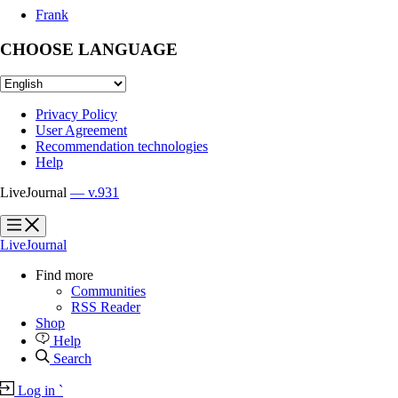
Frank
CHOOSE LANGUAGE
Privacy Policy
User Agreement
Recommendation technologies
Help
LiveJournal
— v.931
?
?
LiveJournal
Find more
Communities
RSS Reader
Shop
Help
Search
Log in
`