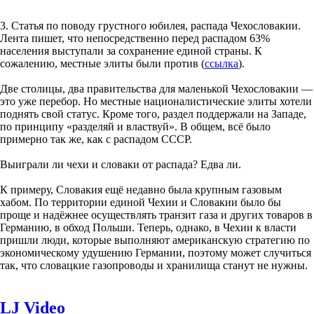
3. Статья по поводу грустного юбилея, распада Чехословакии.
Лента пишет, что непосредственно перед распадом 63%
населения выступали за сохранение единой страны. К
сожалению, местные элиты были против (
ссылка
).
Две столицы, два правительства для маленькой Чехословакии —
это уже перебор. Но местные националистические элиты хотели
поднять свой статус. Кроме того, раздел поддержали на Западе,
по принципу «разделяй и властвуй». В общем, всё было
примерно так же, как с распадом СССР.
Выиграли ли чехи и словаки от распада? Едва ли.
К примеру, Словакия ещё недавно была крупным газовым
хабом. По территории единой Чехии и Словакии было бы
проще и надёжнее осуществлять транзит газа и других товаров в
Германию, в обход Польши. Теперь, однако, в Чехии к власти
пришли люди, которые выполняют американскую стратегию по
экономическому удушению Германии, поэтому может случиться
так, что словацкие газопроводы и хранилища станут не нужны.
LJ Video