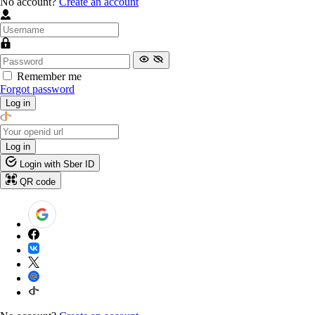
No account?
Create an account
Remember me
Forgot password
Log in
Log in
Login with Sber ID
QR code