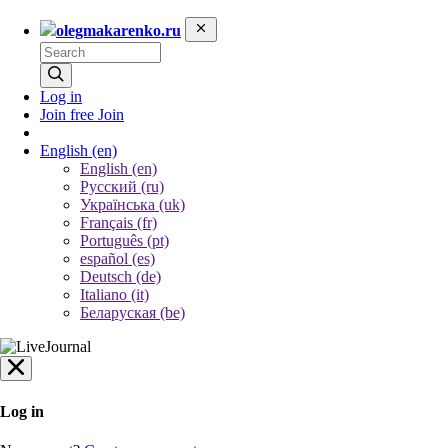
olegmakarenko.ru
Log in
Join free
Join
English
(en)
English (en)
Русский (ru)
Українська (uk)
Français (fr)
Português (pt)
español (es)
Deutsch (de)
Italiano (it)
Беларуская (be)
Log in