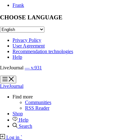
Frank
CHOOSE LANGUAGE
Privacy Policy
User Agreement
Recommendation technologies
Help
LiveJournal
— v.931
?
?
LiveJournal
Find more
Communities
RSS Reader
Shop
Help
Search
Log in
`