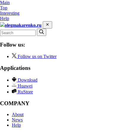
Main
Top
Interesting
Help
olegmakarenko.ru
Follow us:
Follow us on Twitter
Applications
Download
Huawei
RuStore
COMPANY
About
News
Help