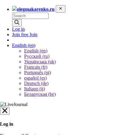
olegmakarenko.ru
Log in
Join free
Join
English
(en)
English (en)
Русский (ru)
Українська (uk)
Français (fr)
Português (pt)
español (es)
Deutsch (de)
Italiano (it)
Беларуская (be)
Log in