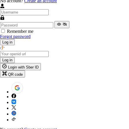
No account?
Create an account
Remember me
Forgot password
Log in
Log in
Login with Sber ID
QR code