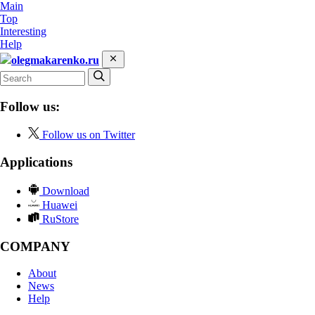
Main
Top
Interesting
Help
olegmakarenko.ru
Follow us:
Follow us on Twitter
Applications
Download
Huawei
RuStore
COMPANY
About
News
Help