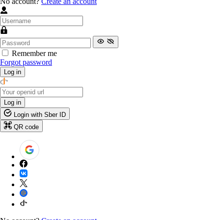
No account?
Create an account
Remember me
Forgot password
Log in
Log in
Login with Sber ID
QR code