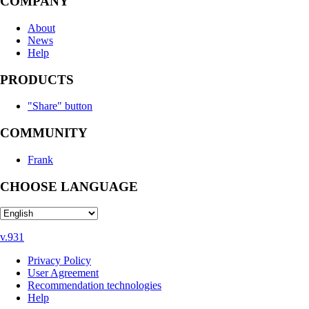
COMPANY
About
News
Help
PRODUCTS
"Share" button
COMMUNITY
Frank
CHOOSE LANGUAGE
v.931
Privacy Policy
User Agreement
Recommendation technologies
Help