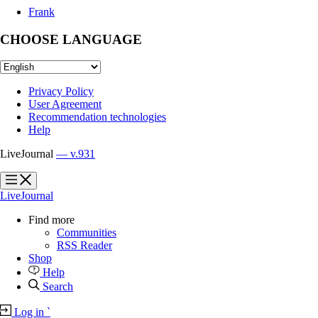
Frank
CHOOSE LANGUAGE
Privacy Policy
User Agreement
Recommendation technologies
Help
LiveJournal
— v.931
?
?
LiveJournal
Find more
Communities
RSS Reader
Shop
Help
Search
Log in
`