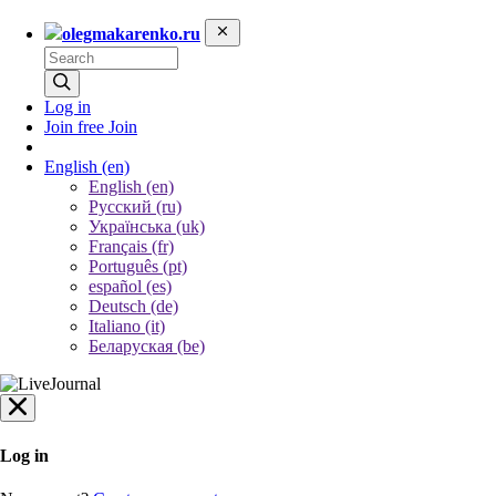
olegmakarenko.ru
Log in
Join free
Join
English
(en)
English (en)
Русский (ru)
Українська (uk)
Français (fr)
Português (pt)
español (es)
Deutsch (de)
Italiano (it)
Беларуская (be)
Log in