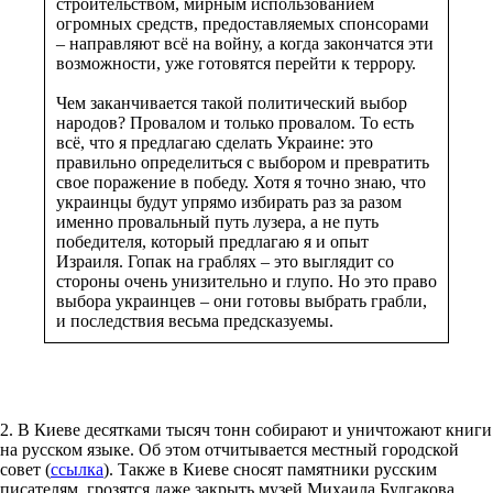
строительством, мирным использованием
огромных средств, предоставляемых спонсорами
– направляют всё на войну, а когда закончатся эти
возможности, уже готовятся перейти к террору.
Чем заканчивается такой политический выбор
народов? Провалом и только провалом. То есть
всё, что я предлагаю сделать Украине: это
правильно определиться с выбором и превратить
свое поражение в победу. Хотя я точно знаю, что
украинцы будут упрямо избирать раз за разом
именно провальный путь лузера, а не путь
победителя, который предлагаю я и опыт
Израиля. Гопак на граблях – это выглядит со
стороны очень унизительно и глупо. Но это право
выбора украинцев – они готовы выбрать грабли,
и последствия весьма предсказуемы.
2. В Киеве десятками тысяч тонн собирают и уничтожают книги
на русском языке. Об этом отчитывается местный городской
совет (
ссылка
). Также в Киеве сносят памятники русским
писателям, грозятся даже закрыть музей Михаила Булгакова.