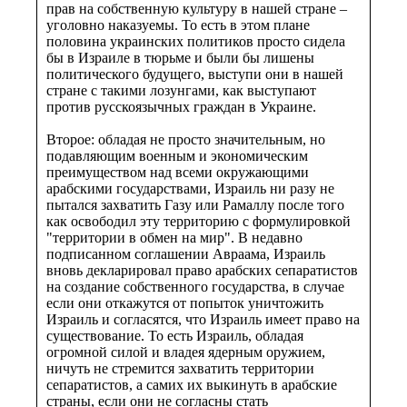
прав на собственную культуру в нашей стране –
уголовно наказуемы. То есть в этом плане
половина украинских политиков просто сидела
бы в Израиле в тюрьме и были бы лишены
политического будущего, выступи они в нашей
стране с такими лозунгами, как выступают
против русскоязычных граждан в Украине.
Второе: обладая не просто значительным, но
подавляющим военным и экономическим
преимуществом над всеми окружающими
арабскими государствами, Израиль ни разу не
пытался захватить Газу или Рамаллу после того
как освободил эту территорию с формулировкой
"территории в обмен на мир". В недавно
подписанном соглашении Авраама, Израиль
вновь декларировал право арабских сепаратистов
на создание собственного государства, в случае
если они откажутся от попыток уничтожить
Израиль и согласятся, что Израиль имеет право на
существование. То есть Израиль, обладая
огромной силой и владея ядерным оружием,
ничуть не стремится захватить территории
сепаратистов, а самих их выкинуть в арабские
страны, если они не согласны стать