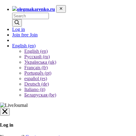
olegmakarenko.ru
Log in
Join free
Join
English
(en)
English (en)
Русский (ru)
Українська (uk)
Français (fr)
Português (pt)
español (es)
Deutsch (de)
Italiano (it)
Беларуская (be)
Log in