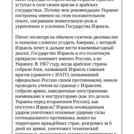
уступал в силе своим врагам в арабских
государствах. Потому мои рекомендации Украине
построены именно на этом положительном
опыте, сыгравшем значительную роль в
укреплении и усилении Государства Израиль.
Пятое: несмотря на обычное газетное двоемыслие
и попытки словесно угодить Америке, с которой
Израиль хочет и дальше вести взаимовыгодный
диалог, Государство Израиль и его политикум
прекрасно понимает именно Россию, а не
Украину. В 1967 году, когда арабские страны
собрали блок, назвавший Израиль главным
врагом (сравните с НАТО, назначивший
официально Россию своим противником), начали
проводить учения на границе с Израилем,
собрали армии, наводненные иностранными
наемниками и инструкторами (как это делала
Украина перед вторжением России), как
поступил Израиль? Израиль неожиданным
ударом уничтожил основные ударные силы
потенциального противника, вошел на
территорию враждебных стран, разгромил за 6
дней их армии, уничтожил технический
потенциал, оккупировал огромные территории в