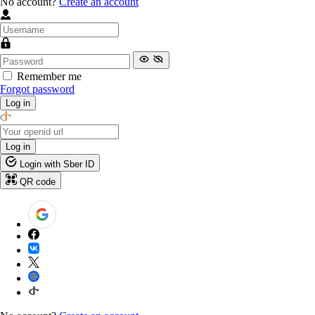
No account?
Create an account
Remember me
Forgot password
Log in
Log in
Login with Sber ID
QR code