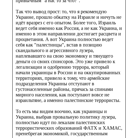
привычным "а нас то за что?".
Так что вывод прост: то, что я рекомендую
Украине, прошло обкатку на Израиле и ничуть не
идёт вразрез с его опытом. Более того, Израиль
ведет себя именно как Россия, а не как Украина, и
именно в этом направлении достигает расцвета и
процветания. А вот Украина полностью ведет
себя как "палестинцы", встав в позицию
скандального и агрессивного лузера,
наплевавшего на свою экономику и тянущего
деньги со своих спонсоров. Это уже привело к
легализации и одобрению террора, который
начали украинцы в России и на оккупированных
территориях, привело к тому, что армейские
подразделения Украины отступают в
густонаселенные районы, прячась за спинами
мирного населения, как поступают вовсе не
израильтяне, а именно палестинские террористы.
То есть мы видим воочию, как украинцы и
Украина, выбрав провальную политику лузера,
полностью идут по лекалам палестинских
террористических образований ФАТХ и ХАМАС,
пренебрегая экономикой, государственным