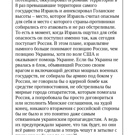
8 раз превышавшие территории самого
государства Израиль и аннексировал Голанские
высоты – место, которое Израиль считал опасным
для себя и место с которого страны-противники
собирались его атаковать и не раз обстреливали.
То есть в момент, когда Израиль ощутил для себя
опасность он поступил именно так, как сегодня
поступает Россия. В этом плане, израильтяне
намного больше понимают позицию России, чем
позицию Украины, хотя по воле США и
оказывают помощь Украине. Если бы Украина не
рвалась в блок, объявивший Россию своим
врагом и включающий десятки мощных военных
государств, не собирала бы армию под боком у
России, не говорила бы о ядерной бомбе как
средстве противостояния, не обстреливала бы
мирные города сепаратистов, которым помогала
Россия, а попробовала бы просто договориться
или исполнить Минские соглашения, на худой
конец, никакого вторжения с российской стороны
бы не было и это понятно даже самым
отвязанным украинским пропагандистам. А ведь
их предупреждали заранее, что так будет, но они
всё равно это сделали а теперь чешут в затылке с