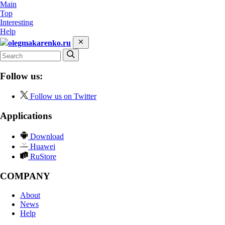
Main
Top
Interesting
Help
olegmakarenko.ru
Follow us:
Follow us on Twitter
Applications
Download
Huawei
RuStore
COMPANY
About
News
Help