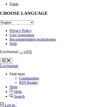
Frank
CHOOSE LANGUAGE
Privacy Policy
User Agreement
Recommendation technologies
Help
LiveJournal
— v.931
?
?
LiveJournal
Find more
Communities
RSS Reader
Shop
Help
Search
Log in
`