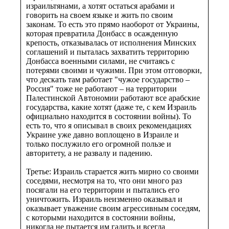
израильтянами, а хотят остаться арабами и
говорить на своем языке и жить по своим
законам. То есть это прямо наоборот от Украины,
которая превратила Донбасс в осажденную
крепость, отказывалась от исполнения Минских
соглашений и пыталась захватить территорию
Донбасса военными силами, не считаясь с
потерями своими и чужими. При этом отговорки,
что дескать там работает "чужое государство –
Россия" тоже не работают – на территории
Палестинской Автономии работают все арабские
государства, какие хотят (даже те, с кем Израиль
официально находится в состоянии войны). То
есть то, что я описывал в своих рекомендациях
Украине уже давно воплощено в Израиле и
только послужило его огромной пользе и
авторитету, а не развалу и падению.
Третье: Израиль старается жить мирно со своими
соседями, несмотря на то, что они много раз
посягали на его территории и пытались его
уничтожить. Израиль неизменно оказывал и
оказывает уважение своим агрессивным соседям,
с которыми находится в состоянии войны,
никогда не пытается им гадить и всегда