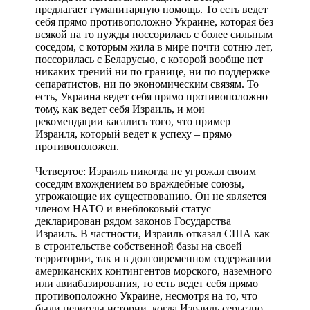
предлагает гуманитарную помощь. То есть ведет
себя прямо противоположно Украине, которая без
всякой на то нужды поссорилась с более сильным
соседом, с которым жила в мире почти сотню лет,
поссорилась с Беларусью, с которой вообще нет
никаких трений ни по границе, ни по поддержке
сепаратистов, ни по экономическим связям. То
есть, Украина ведет себя прямо противоположно
тому, как ведет себя Израиль, и мои
рекомендации касались того, что пример
Израиля, который ведет к успеху – прямо
противоположен.
Четвертое: Израиль никогда не угрожал своим
соседям вхождением во враждебные союзы,
угрожающие их существованию. Он не является
членом НАТО и внеблоковый статус
декларирован рядом законов Государства
Израиль. В частности, Израиль отказал США как
в строительстве собственной базы на своей
территории, так и в долговременном содержании
американских контингентов морского, наземного
или авиабазирования, то есть ведет себя прямо
противоположно Украине, несмотря на то, что
были периоды истории, когда Израиль серьезно