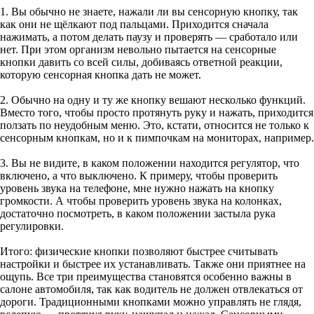
1. Вы обычно не знаете, нажали ли вы сенсорную кнопку, так
как они не щёлкают под пальцами. Приходится сначала
нажимать, а потом делать паузу и проверять — сработало или
нет. При этом организм невольно пытается на сенсорные
кнопки давить со всей силы, добиваясь ответной реакции,
которую сенсорная кнопка дать не может.
2. Обычно на одну и ту же кнопку вешают несколько функций.
Вместо того, чтобы просто протянуть руку и нажать, приходится
ползать по неудобным меню. Это, кстати, относится не только к
сенсорным кнопкам, но и к пимпочкам на мониторах, например.
3. Вы не видите, в каком положении находится регулятор, что
включено, а что выключено. К примеру, чтобы проверить
уровень звука на телефоне, мне нужно нажать на кнопку
громкости. А чтобы проверить уровень звука на колонках,
достаточно посмотреть, в каком положении застыла рука
регулировки.
Итого: физические кнопки позволяют быстрее считывать
настройки и быстрее их устанавливать. Также они приятнее на
ощупь. Все три преимущества становятся особенно важны в
салоне автомобиля, так как водитель не должен отвлекаться от
дороги. Традиционными кнопками можно управлять не глядя,