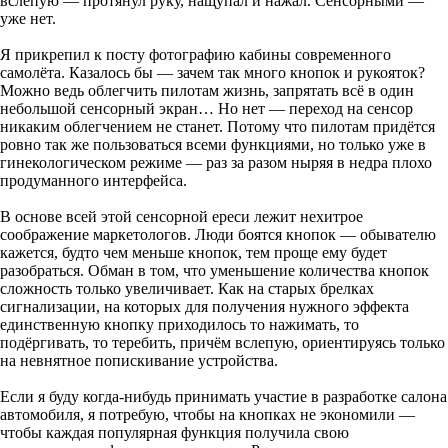
вслепую — протянул руку, нащупал и нажал. Сенсорными —
уже нет.
Я прикрепил к посту фотографию кабины современного
самолёта. Казалось бы — зачем так много кнопок и рукояток?
Можно ведь облегчить пилотам жизнь, запрятать всё в один
небольшой сенсорный экран… Но нет — переход на сенсор
никаким облегчением не станет. Потому что пилотам придётся
ровно так же пользоваться всеми функциями, но только уже в
гинекологическом режиме — раз за разом ныряя в недра плохо
продуманного интерфейса.
В основе всей этой сенсорной ереси лежит нехитрое
соображение маркетологов. Люди боятся кнопок — обывателю
кажется, будто чем меньше кнопок, тем проще ему будет
разобраться. Обман в том, что уменьшение количества кнопок
сложность только увеличивает. Как на старых брелках
сигнализации, на которых для получения нужного эффекта
единственную кнопку приходилось то нажимать, то
подёргивать, то теребить, причём вслепую, ориентируясь только
на невнятное попискивание устройства.
Если я буду когда-нибудь принимать участие в разработке салона
автомобиля, я потребую, чтобы на кнопках не экономили —
чтобы каждая популярная функция получила свою