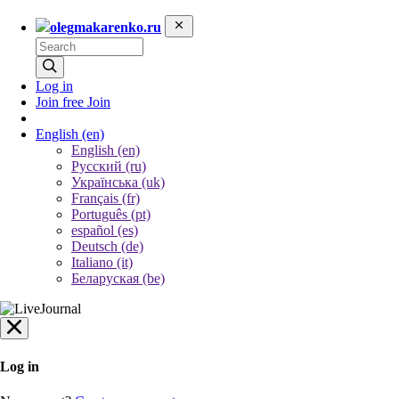
olegmakarenko.ru
Log in
Join free
Join
English
(en)
English (en)
Русский (ru)
Українська (uk)
Français (fr)
Português (pt)
español (es)
Deutsch (de)
Italiano (it)
Беларуская (be)
Log in