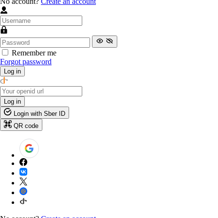
No account?
Create an account
Remember me
Forgot password
Log in
Log in
Login with Sber ID
QR code