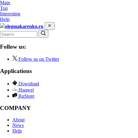
Main
Top
Interesting
Help
olegmakarenko.ru
Follow us:
Follow us on Twitter
Applications
Download
Huawei
RuStore
COMPANY
About
News
Help