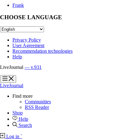
Frank
CHOOSE LANGUAGE
Privacy Policy
User Agreement
Recommendation technologies
Help
LiveJournal
— v.931
?
?
LiveJournal
Find more
Communities
RSS Reader
Shop
Help
Search
Log in
`