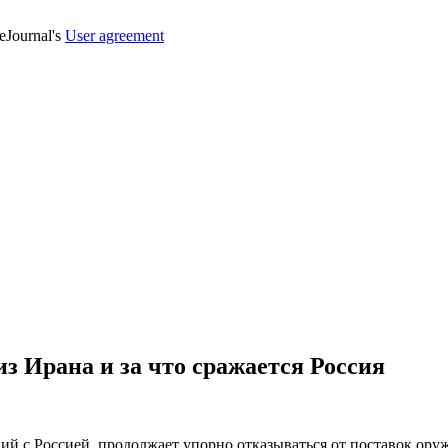
veJournal's
User agreement
из Ирана и за что сражается Россия
ий с Россией, продолжает упорно отказываться от поставок ору