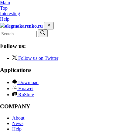
Main
Top
Interesting
Help
olegmakarenko.ru
Follow us:
Follow us on Twitter
Applications
Download
Huawei
RuStore
COMPANY
About
News
Help