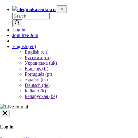
olegmakarenko.ru
Log in
Join free
Join
English
(en)
English (en)
Русский (ru)
Українська (uk)
Français (fr)
Português (pt)
español (es)
Deutsch (de)
Italiano (it)
Беларуская (be)
Log in