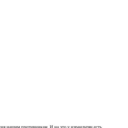
жия нашим противникам. И на это у израильтян есть