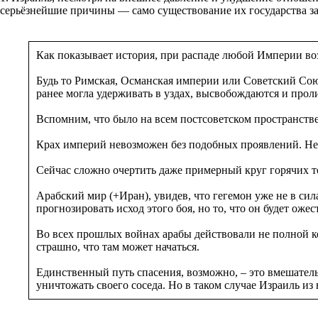
серьёзнейшие причины — само существование их государства за
Как показывает история, при распаде любой Империи во
Будь то Римская, Османская империи или Советский Союз
ранее могла удерживать в уздах, высвобождаются и проли
Вспомним, что было на всем постсоветском пространств
Крах империй невозможен без подобных проявлений. Не
Сейчас сложно очертить даже примерный круг горячих то
Арабский мир (+Иран), увидев, что гегемон уже не в си
прогнозировать исход этого боя, но то, что он будет ож
Во всех прошлых войнах арабы действовали не полной ко
страшно, что там может начаться.
Единственный путь спасения, возможно, – это вмешатель
уничтожать своего соседа. Но в таком случае Израиль и