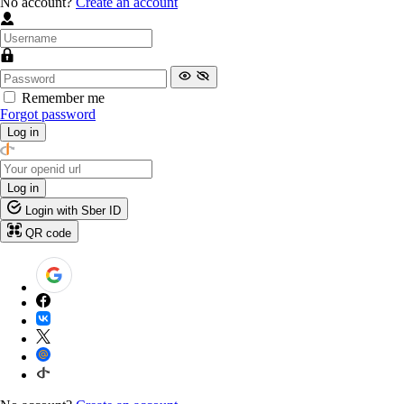
No account?
Create an account
Remember me
Forgot password
Log in
Log in
Login with Sber ID
QR code