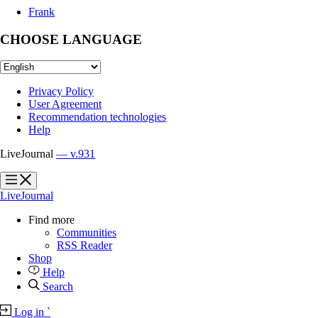
Frank
CHOOSE LANGUAGE
Privacy Policy
User Agreement
Recommendation technologies
Help
LiveJournal
— v.931
?
?
LiveJournal
Find more
Communities
RSS Reader
Shop
Help
Search
Log in
`