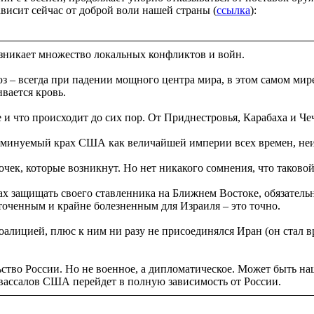
висит сейчас от доброй воли нашей страны (
ссылка
):
зникает множество локальных конфликтов и войн.
 – всегда при падении мощного центра мира, в этом самом мире
вается кровь.
е и что происходит до сих пор. От Приднестровья, Карабаха и 
минуемый крах США как величайшей империи всех времен, неи
чек, которые возникнут. Но нет никакого сомнения, что таковой
лах защищать своего ставленника на Ближнем Востоке, обязатель
есточенным и крайне болезненным для Израиля – это точно.
алицией, плюс к ним ни разу не присоединялся Иран (он стал вр
ство России. Но не военное, а дипломатическое. Может быть на
з вассалов США перейдет в полную зависимость от России.