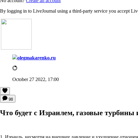
No account?
Create an account
By logging in to LiveJournal using a third-party service you accept Li
olegmakarenko.ru
October 27 2022, 17:00
98
Что будет с Израилем, газовые турбины 
1. Израиль, несмотря на внешнее давление и ухудшение отношен