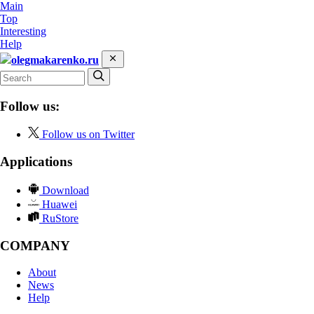
Main
Top
Interesting
Help
olegmakarenko.ru
Follow us:
Follow us on Twitter
Applications
Download
Huawei
RuStore
COMPANY
About
News
Help