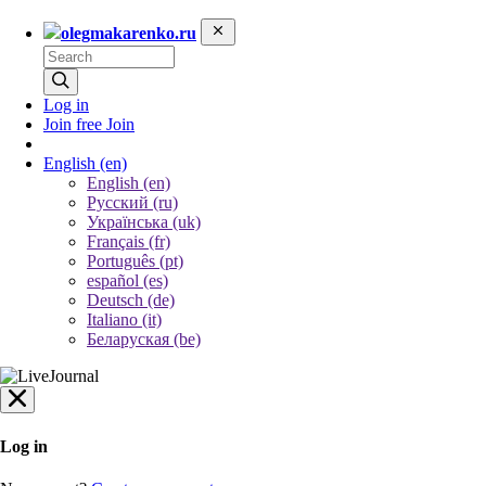
olegmakarenko.ru
Log in
Join free
Join
English
(en)
English (en)
Русский (ru)
Українська (uk)
Français (fr)
Português (pt)
español (es)
Deutsch (de)
Italiano (it)
Беларуская (be)
Log in