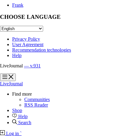
Frank
CHOOSE LANGUAGE
Privacy Policy
User Agreement
Recommendation technologies
Help
LiveJournal
— v.931
?
?
LiveJournal
Find more
Communities
RSS Reader
Shop
Help
Search
Log in
`