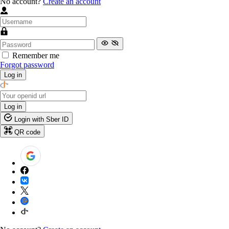
No account?
Create an account
Remember me
Forgot password
Log in
Log in
Login with Sber ID
QR code