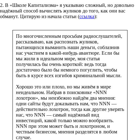
2. В «Школе Капитализма» я указываю сложный, но довольно
надёжный способ вычислять жуликов до того, как они вас
обманут. Цитирую из начала статьи (
ссылка
):
По многочисленным просьбам радиослушателей,
рассказываю, как распознать жуликов,
пытающихся выманить наши деньги, соблазнив
нас участием в какой-нибудь авантюре. Если бы
мы жили в идеальном мире, моя статья
получилась бы очень короткой: ведь тогда
достаточно было бы немного погуглить, чтобы
быть в курсе всех изгибов криминальной мысли.
Хорошо это или плохо, но мы живём в мире
неидеальном. Набрав в поисковике «NNN
лохотрон», мы неизбежно найдём два мнения:
одни сайты будут доказывать нам, что NNN —
действительно лохотрон, тогда как другие уверять
нас, что NNN — самый надёжный вид
инвестиций, какой только можно вообразить.
NNN при этом может быть и лохотроном, и
честным бизнесом, мнения разделятся в любом
случае.