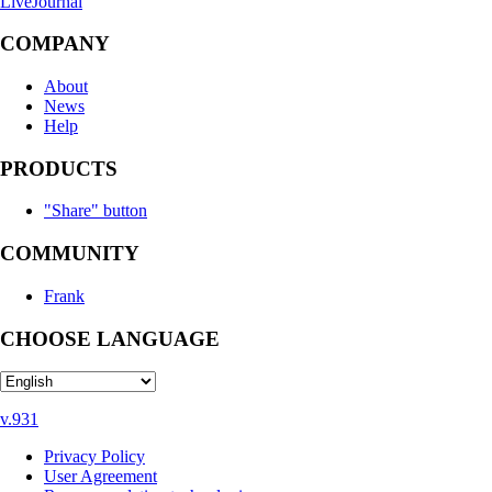
LiveJournal
COMPANY
About
News
Help
PRODUCTS
"Share" button
COMMUNITY
Frank
CHOOSE LANGUAGE
v.931
Privacy Policy
User Agreement