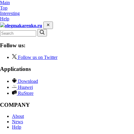
Main
Top
Interesting
Help
olegmakarenko.ru
Follow us:
Follow us on Twitter
Applications
Download
Huawei
RuStore
COMPANY
About
News
Help