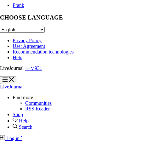
Frank
CHOOSE LANGUAGE
Privacy Policy
User Agreement
Recommendation technologies
Help
LiveJournal
— v.931
?
?
LiveJournal
Find more
Communities
RSS Reader
Shop
Help
Search
Log in
`