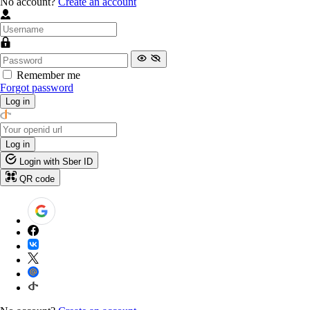
No account?
Create an account
Remember me
Forgot password
Log in
Log in
Login with Sber ID
QR code