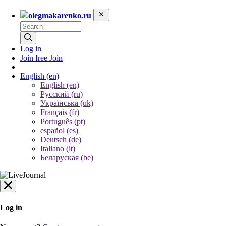
olegmakarenko.ru
Log in
Join free
Join
English
(en)
English (en)
Русский (ru)
Українська (uk)
Français (fr)
Português (pt)
español (es)
Deutsch (de)
Italiano (it)
Беларуская (be)
Log in