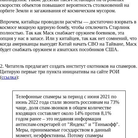
скоростях объектов повышают вероятность столкновений на
орбите Земли и загаживания её космическим мусором.
Впрочем, китайцы проводили расчёты — достаточно взорвать в
космосе мощную ядерную бомбу, чтобы отключить Старлинк
полностью. Так как Маск снабжает оружием боевиков, эта
опция у нас в запасе. Или у китайцев, так как нет сомнений, что
когда американцы вынудят Китай начать СВО на Тайване, Маск
будет снабжать оружием и азиатских пособников США.
2. Читатель предлагает создать институт охотников на спамеров.
Цитирую первые три пункта инициативы на сайте РОИ
(
ссылка
):
Телефонные спамеры за период с июня 2021 по
июнь 2022 года стали звонить россиянам на 73%
чаще, доля спам-звонков в общем количестве
входящих составляет около 14% против 8,1%
годом ранее – это недавняя информация
антиспам-секретарей от "Яндекс" и "Тинькофф".
Меры, принимаемые государством в данный
момент, неэффективны. Потому спамеры