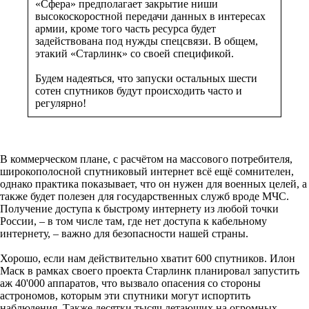
«Сфера» предполагает закрытие ниши
высокоскоростной передачи данных в интересах
армии, кроме того часть ресурса будет
задействована под нужды спецсвязи. В общем,
этакий «Старлинк» со своей спецификой.
Будем надеяться, что запуски остальных шести
сотен спутников будут происходить часто и
регулярно!
В коммерческом плане, с расчётом на массового потребителя,
широкополосной спутниковый интернет всё ещё сомнителен,
однако практика показывает, что он нужен для военных целей, а
также будет полезен для государственных служб вроде МЧС.
Получение доступа к быстрому интернету из любой точки
России, – в том числе там, где нет доступа к кабельному
интернету, – важно для безопасности нашей страны.
Хорошо, если нам действительно хватит 600 спутников. Илон
Маск в рамках своего проекта Старлинк планировал запустить
аж 40'000 аппаратов, что вызвало опасения со стороны
астрономов, которым эти спутники могут испортить
наблюдения. Также десятки тысяч летающих на огромных