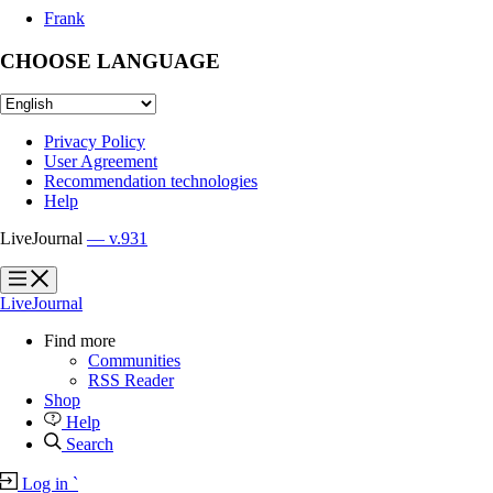
Frank
CHOOSE LANGUAGE
Privacy Policy
User Agreement
Recommendation technologies
Help
LiveJournal
— v.931
?
?
LiveJournal
Find more
Communities
RSS Reader
Shop
Help
Search
Log in
`