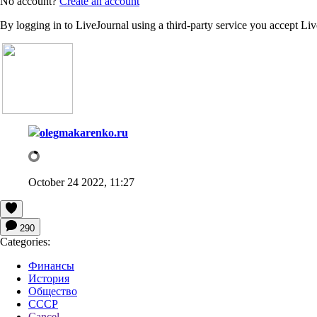
No account?
Create an account
By logging in to LiveJournal using a third-party service you accept Li
olegmakarenko.ru
October 24 2022, 11:27
290
Categories:
Финансы
История
Общество
СССР
Cancel