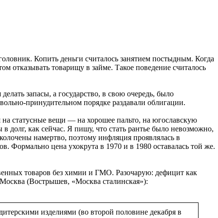
уголовник. Копить деньги считалось занятием постыдным. Когда
том отказывать товарищу в займе. Такое поведение считалось
делать запасы, а государство, в свою очередь, было
ровольно-принудительном порядке раздавали облигации.
ия на статусные вещи — на хорошее пальто, на югославскую
в долг, как сейчас. Я пишу, что стать рантье было невозможно,
иколочены намертво, поэтому инфляция проявлялась в
. Формально цена ухокрута в 1970 и в 1980 оставалась той же.
твенных товаров без химии и ГМО. Разочарую: дефицит как
, Москва (Вострышев, «Москва сталинская»):
итерскими изделиями (во второй половине декабря в