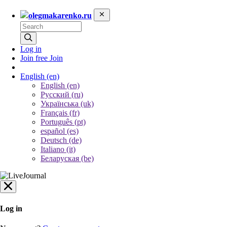
olegmakarenko.ru
Log in
Join free
Join
English
(en)
English (en)
Русский (ru)
Українська (uk)
Français (fr)
Português (pt)
español (es)
Deutsch (de)
Italiano (it)
Беларуская (be)
Log in