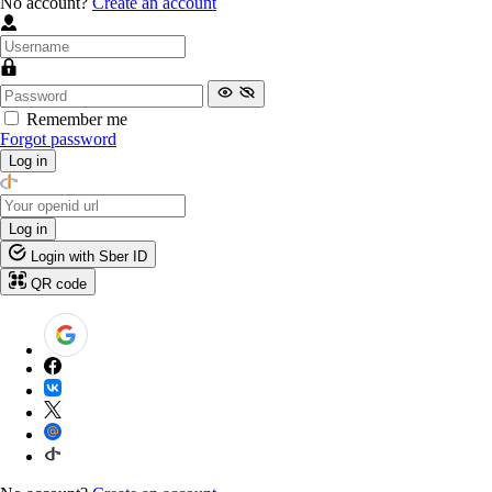
No account?
Create an account
Remember me
Forgot password
Log in
Log in
Login with Sber ID
QR code