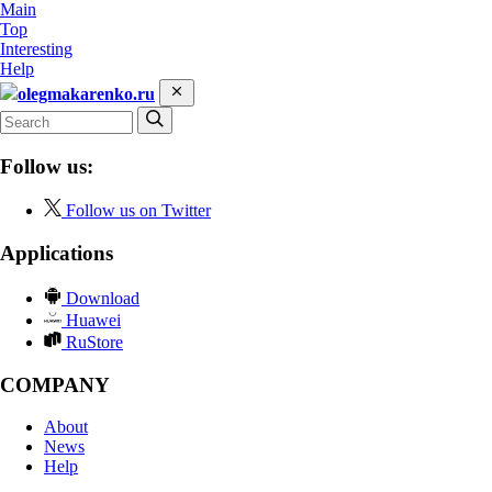
Main
Top
Interesting
Help
olegmakarenko.ru
Follow us:
Follow us on Twitter
Applications
Download
Huawei
RuStore
COMPANY
About
News
Help