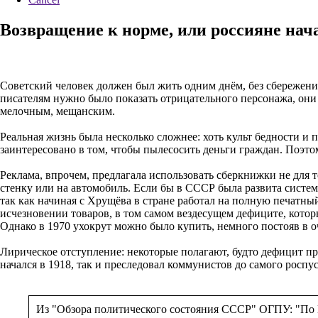
Возвращение к норме, или россияне нач
Советский человек должен был жить одним днём, без сбережений
писателям нужно было показать отрицательного персонажа, они 
мелочным, мещанским.
Реальная жизнь была несколько сложнее: хоть культ бедности и п
заинтересовано в том, чтобы пылесосить деньги граждан. Поэт
Реклама, впрочем, предлагала использовать сберкнижки не для т
стенку или на автомобиль. Если бы в СССР была развита система
так как начиная с Хрущёва в стране работал на полную печатны
исчезновении товаров, в том самом вездесущем дефиците, котор
Однако в 1970 ухокрут можно было купить, немного постояв в оч
Лирическое отступление: некоторые полагают, будто дефицит пр
начался в 1918, так и преследовал коммунистов до самого росп
Из "Обзора политического состояния СССР" ОГПУ: "По М