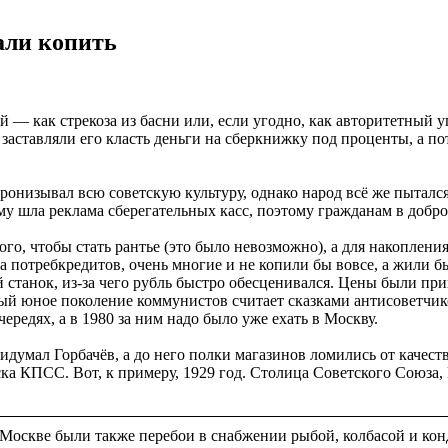
али копить
 — как стрекоза из басни или, если угодно, как авторитетный 
заставляли его класть деньги на сберкнижку под проценты, а по
ронизывал всю советскую культуру, однако народ всё же пытался 
ому шла реклама сберегательных касс, поэтому гражданам в доб
ого, чтобы стать рантье (это было невозможно), а для накоплен
 потребкредитов, очень многие и не копили бы вовсе, а жили бы 
й станок, из-за чего рубль быстро обесценивался. Цены были пр
ый юное поколение коммунистов считает сказками антисоветчиков
ередях, а в 1980 за ним надо было уже ехать в Москву.
идумал Горбачёв, а до него полки магазинов ломились от качес
уска КПСС. Вот, к примеру, 1929 год. Столица Советского Союза
оскве были также перебои в снабжении рыбой, колбасой и конд