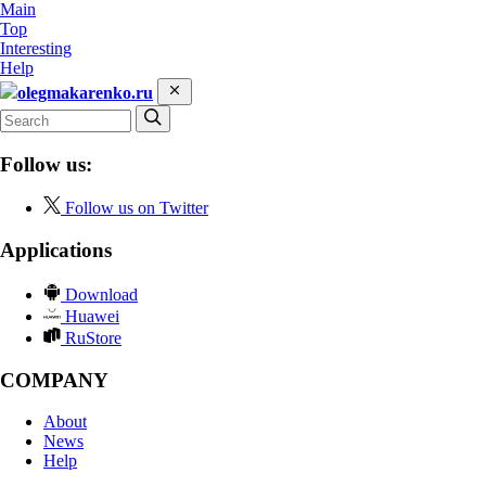
Main
Top
Interesting
Help
olegmakarenko.ru
Follow us:
Follow us on Twitter
Applications
Download
Huawei
RuStore
COMPANY
About
News
Help