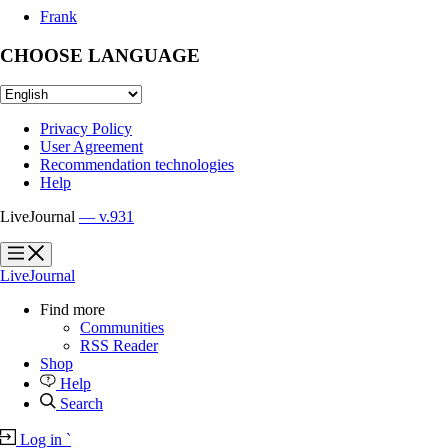
Frank
CHOOSE LANGUAGE
Privacy Policy
User Agreement
Recommendation technologies
Help
LiveJournal
— v.931
?
?
LiveJournal
Find more
Communities
RSS Reader
Shop
Help
Search
Log in
`