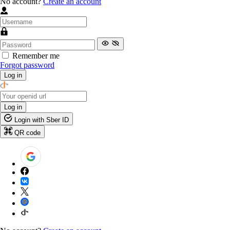
No account?
Create an account
Remember me
Forgot password
Log in
Log in
Login with Sber ID
QR code