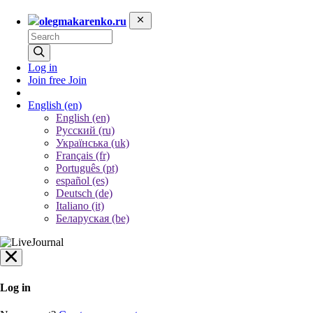
olegmakarenko.ru
Log in
Join free
Join
English
(en)
English (en)
Русский (ru)
Українська (uk)
Français (fr)
Português (pt)
español (es)
Deutsch (de)
Italiano (it)
Беларуская (be)
Log in