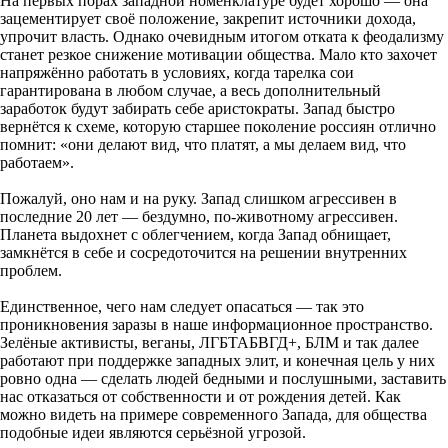
На первых порах западной номенклатуре будет хорошо — она
зацементирует своё положение, закрепит источники дохода,
упрочит власть. Однако очевидным итогом отката к феодализму
станет резкое снижение мотивации общества. Мало кто захочет
напряжённо работать в условиях, когда тарелка сои
гарантирована в любом случае, а весь дополнительный
заработок будут забирать себе аристократы. Запад быстро
вернётся к схеме, которую старшее поколение россиян отлично
помнит: «они делают вид, что платят, а мы делаем вид, что
работаем».
Пожалуй, оно нам и на руку. Запад слишком агрессивен в
последние 20 лет — бездумно, по-животному агрессивен.
Планета выдохнет с облегчением, когда Запад обнищает,
замкнётся в себе и сосредоточится на решении внутренних
проблем.
Единственное, чего нам следует опасаться — так это
проникновения заразы в наше информационное пространство.
Зелёные активисты, веганы, ЛГБТАБВГД+, БЛМ и так далее
работают при поддержке западных элит, и конечная цель у них
ровно одна — сделать людей бедными и послушными, заставить
нас отказаться от собственности и от рождения детей. Как
можно видеть на примере современного Запада, для общества
подобные идеи являются серьёзной угрозой.