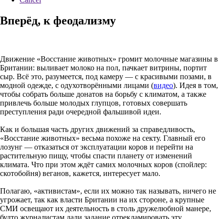
Вперёд, к феодализму
Движение «Восстание животных» громит молочные магазины в
Британии: выливает молоко на пол, пачкает витрины, портит
сыр. Всё это, разумеется, под камеру — с красивыми позами, в
модной одежде, с одухотворёнными лицами (
видео
). Идея в том,
чтобы собрать больше донатов на борьбу с климатом, а также
привлечь больше молодых глупцов, готовых совершать
преступления ради очередной фальшивой идеи.
Как и большая часть других движений за справедливость,
«Восстание животных» весьма похоже на секту. Главный его
лозунг — отказаться от эксплуатации коров и перейти на
растительную пищу, чтобы спасти планету от изменений
климата. Что при этом ждёт самих молочных коров (спойлер:
скотобойня) веганов, кажется, интересует мало.
Полагаю, «активистам», если их можно так называть, ничего не
угрожает, так как власти Британии на их стороне, а крупные
СМИ освещают их деятельность в столь дружелюбной манере,
будто журналистам дали задание отрекламировать эту