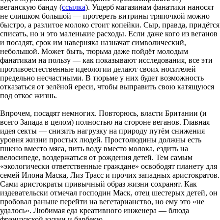
веганскую банду (
ссылка
). Ущерб магазинам фанатики наносят
не слишком большой — протереть витрины тряпочкой можно
быстро, а разлитое молоко стоит копейки. Сыр, правда, придётся
списать, но и это маленькие расходы. Если даже кого из веганов
и посадят, срок им наверняка назначат символический,
небольшой. Может быть, тюрьма даже пойдёт молодым
фанатикам на пользу — как показывают исследования, все эти
противоестественные идеологии делают своих носителей
предельно несчастными. В тюрьме у них будет возможность
отказаться от зелёной ереси, чтобы выправить свою катящуюся
под откос жизнь.
Впрочем, посадят немногих. Повторюсь, власти Британии (и
всего Запада в целом) полностью на стороне веганов. Главная
идея секты — снизить нагрузку на природу путём снижения
уровня жизни простых людей. Простолюдины должны есть
пшено вместо мяса, пить воду вместо молока, ездить на
велосипеде, воздержаться от рождения детей. Тем самым
«экологически ответственные граждане» освободят планету для
семей Илона Маска, Лиз Трасс и прочих западных аристократов.
Сами аристократы привычный образ жизни сохранят. Как
издевательски отмечал господин Маск, отец шестерых детей, он
пробовал раньше перейти на вегетарианство, но ему это «не
удалось». Любимая еда креативного инженера — блюда
французской кухни и барбекю.