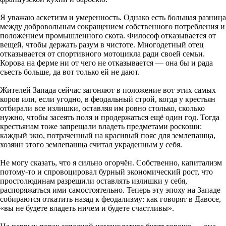
Я уважаю аскетизм и умеренность. Однако есть большая разница
между добровольным сокращением собственного потребления и
положением промышленного скота. Философ отказывается от
вещей, чтобы держать разум в чистоте. Многодетный отец
отказывается от спортивного мотоцикла ради своей семьи.
Корова на ферме ни от чего не отказывается — она бы и рада
съесть больше, да вот только ей не дают.
Жителей Запада сейчас загоняют в положение вот этих самых
коров или, если угодно, в феодальный строй, когда у крестьян
отбирали все излишки, оставляя им ровно столько, сколько
нужно, чтобы засеять поля и продержаться ещё один год. Тогда
крестьянам тоже запрещали владеть предметами роскоши:
каждый экю, потраченный на красивый пояс для землепашца,
хозяин этого землепашца считал украденным у себя.
Не могу сказать, что я сильно огорчён. Собственно, капитализм
потому-то и спровоцировал бурный экономический рост, что
простолюдинам разрешили оставлять излишки у себя,
распоряжаться ими самостоятельно. Теперь эту эпоху на Западе
собираются откатить назад к феодализму: как говорят в Давосе,
«вы не будете владеть ничем и будете счастливы».