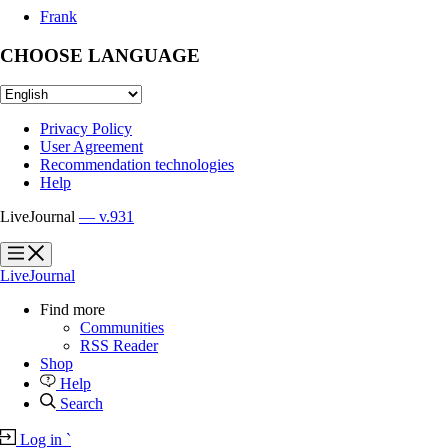
Frank
CHOOSE LANGUAGE
Privacy Policy
User Agreement
Recommendation technologies
Help
LiveJournal
— v.931
?
?
LiveJournal
Find more
Communities
RSS Reader
Shop
Help
Search
Log in
`