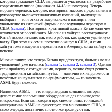
которым гражданам США запрещается участвовать в разработке
современных чипов (начиная от 14-18 нанометров). Теперь
морские черепахи, которые, повторюсь, массово представлены в
руководстве высокотехнологичных компаний, вынуждены
выбирать — или отказ от американского паспорта, или
увольнение из китайской фирмы с последующим переездом в
США (
ссылка
). Повторюсь, креативный класс в Китае мало чем
отличается от российского. Многие из хайгуев рассматривают
Китай исключительно как место работы, как эдакую удалённую
вахту. При этом их семьи постоянно живут в США, и сами
хайгуи тоже намерены переселиться в Америку, когда выйдут на
пенсию.
Многие пишут, что теперь Китаю придётся туго, большая волна
увольнений уже началась (
ссылка 1
,
ссылка 2
,
ссылка 3
). Однако
если проблему с сотрудниками, вероятно, можно будет решить
традиционным китайским путём, — назначив их на должности
почётных консультантов по арифмометрам, — то заменить
ASML будет сложнее.
Напомню, ASML — это нидерландская компания, которая
делает самое современное оборудование для производства
микросхем. Если мы говорим про свежие чипы, то никакой
альтернативы ASML не существует, это монополист. США, в
свою очередь, достаточно плотно контролируют как