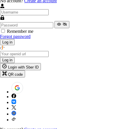
No account?
Create an account
Remember me
Forgot password
Log in
Log in
Login with Sber ID
QR code