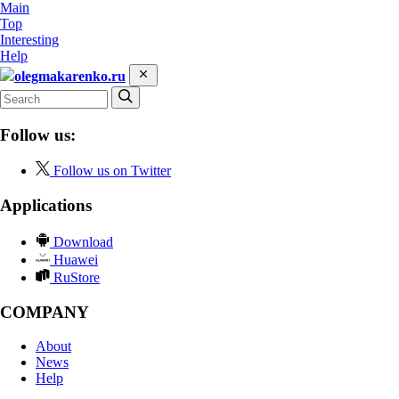
Main
Top
Interesting
Help
olegmakarenko.ru
Follow us:
Follow us on Twitter
Applications
Download
Huawei
RuStore
COMPANY
About
News
Help