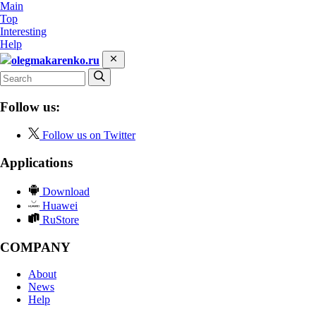
Main
Top
Interesting
Help
olegmakarenko.ru
Follow us:
Follow us on Twitter
Applications
Download
Huawei
RuStore
COMPANY
About
News
Help