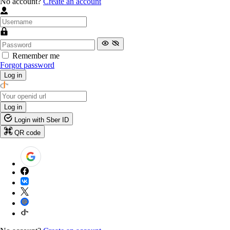
No account?
Create an account
Remember me
Forgot password
Log in
Log in
Login with Sber ID
QR code