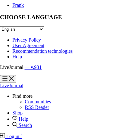
Frank
CHOOSE LANGUAGE
Privacy Policy
User Agreement
Recommendation technologies
Help
LiveJournal
— v.931
?
?
LiveJournal
Find more
Communities
RSS Reader
Shop
Help
Search
Log in
`