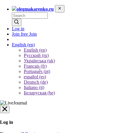
olegmakarenko.ru
Log in
Join free
Join
English
(en)
English (en)
Русский (ru)
Українська (uk)
Français (fr)
Português (pt)
español (es)
Deutsch (de)
Italiano (it)
Беларуская (be)
Log in