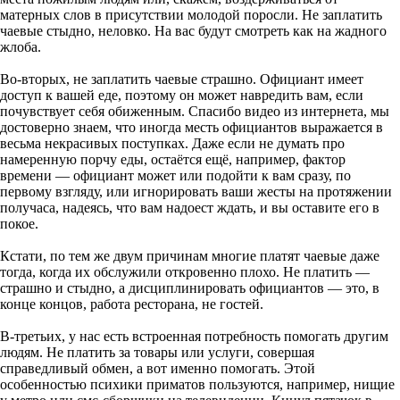
матерных слов в присутствии молодой поросли. Не заплатить
чаевые стыдно, неловко. На вас будут смотреть как на жадного
жлоба.
Во-вторых, не заплатить чаевые страшно. Официант имеет
доступ к вашей еде, поэтому он может навредить вам, если
почувствует себя обиженным. Спасибо видео из интернета, мы
достоверно знаем, что иногда месть официантов выражается в
весьма некрасивых поступках. Даже если не думать про
намеренную порчу еды, остаётся ещё, например, фактор
времени — официант может или подойти к вам сразу, по
первому взгляду, или игнорировать ваши жесты на протяжении
получаса, надеясь, что вам надоест ждать, и вы оставите его в
покое.
Кстати, по тем же двум причинам многие платят чаевые даже
тогда, когда их обслужили откровенно плохо. Не платить —
страшно и стыдно, а дисциплинировать официантов — это, в
конце концов, работа ресторана, не гостей.
В-третьих, у нас есть встроенная потребность помогать другим
людям. Не платить за товары или услуги, совершая
справедливый обмен, а вот именно помогать. Этой
особенностью психики приматов пользуются, например, нищие