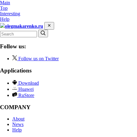
Main
Top
Interesting
Help
olegmakarenko.ru
Follow us:
Follow us on Twitter
Applications
Download
Huawei
RuStore
COMPANY
About
News
Help