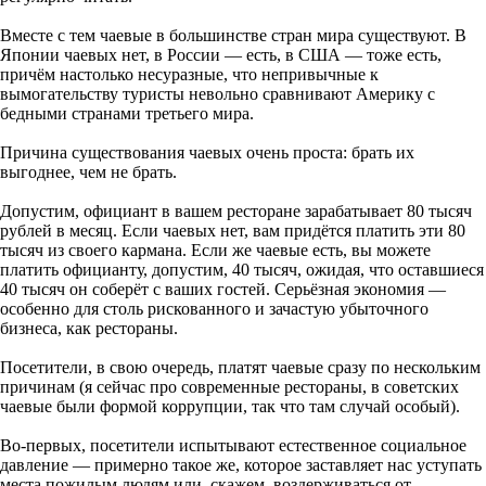
Вместе с тем чаевые в большинстве стран мира существуют. В
Японии чаевых нет, в России — есть, в США — тоже есть,
причём настолько несуразные, что непривычные к
вымогательству туристы невольно сравнивают Америку с
бедными странами третьего мира.
Причина существования чаевых очень проста: брать их
выгоднее, чем не брать.
Допустим, официант в вашем ресторане зарабатывает 80 тысяч
рублей в месяц. Если чаевых нет, вам придётся платить эти 80
тысяч из своего кармана. Если же чаевые есть, вы можете
платить официанту, допустим, 40 тысяч, ожидая, что оставшиеся
40 тысяч он соберёт с ваших гостей. Серьёзная экономия —
особенно для столь рискованного и зачастую убыточного
бизнеса, как рестораны.
Посетители, в свою очередь, платят чаевые сразу по нескольким
причинам (я сейчас про современные рестораны, в советских
чаевые были формой коррупции, так что там случай особый).
Во-первых, посетители испытывают естественное социальное
давление — примерно такое же, которое заставляет нас уступать
места пожилым людям или, скажем, воздерживаться от