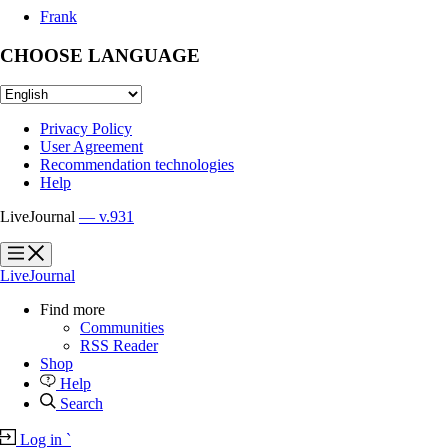
Frank
CHOOSE LANGUAGE
Privacy Policy
User Agreement
Recommendation technologies
Help
LiveJournal
— v.931
?
?
LiveJournal
Find more
Communities
RSS Reader
Shop
Help
Search
Log in
`