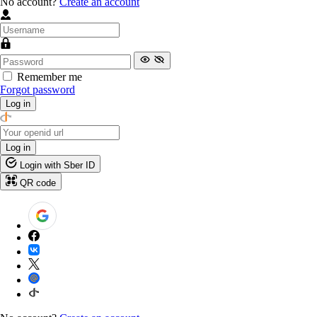
No account?
Create an account
Remember me
Forgot password
Log in
Log in
Login with Sber ID
QR code