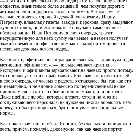
— для них это дешёвый способ подчеркнуть своё положение в
обществе, значительно более дешёвый, чем покупка дорогих
автомобилей или дорогих часов, например. В этом случае
чаевые становятся хорошей сделкой: уважаемому Ивану
Петровичу, владельцу газеты, завода и парохода, сразу выделяют
лучший столик, он и его знакомые получают самое лучшее
обслуживание. Иван Петрович, в свою очередь, тратит
несущественную для него сумму на чаевые, а взамен получает
эдакий временный офис, где он может с комфортом провести
несколько деловых встреч подряд.
Как видите, официальное оправдание чаевых, — «так нужно для
мотивации официантов», — не выдерживает критики.
Рестораны и официанты зарабатывают на чаевых просто потому,
что они могут на них зарабатывать. Большая часть посетителей,
в свою очередь, от чаевых с радостью отказалась бы, так как это
и невыгодно, и не вполне ловко, но по перечисленным выше
причинам сделать этого обычно или не может, или не хочет.
Даже идейные жлобы, которые плевать хотели на мнение
обслуживающего персонала, вынуждены иногда добавлять 10%
к чеку, чтобы притвориться, будто они уважают социальные
нормы.
Как показывает опыт той же Японии, без чаевых вполне можно
жить, причём, пожалуй, даже нужно, так как чаевые портят