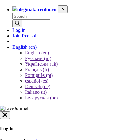
olegmakarenko.ru
Log in
Join free
Join
English
(en)
English (en)
Русский (ru)
Українська (uk)
Français (fr)
Português (pt)
español (es)
Deutsch (de)
Italiano (it)
Беларуская (be)
Log in