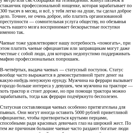
у метро или смс-сборщики на телевидении. Кинул пятачок в
стаканчик профессиональной нищенке, которая зарабатывает по
300 тысяч в месяц, и всё, у тебя легко на душе, ты сделал доброе
дело. Точнее, не очень доброе, ибо платить организованной
преступности — сомнительная услуга обществу, но обезьянья
часть нашего мозга воспринимает бескорыстные поступки
именно так.
Чаевые тоже удовлетворяют нашу потребность «помогать», при
этом платить чаевые официантам или заправщикам могут даже
честные с собой люди, для которых недопустимо поддерживать
мафию профессиональных попрошаек.
В-четвёртых, выдача чаевых — статусный поступок. Статус
вообще часто выражается в демонстративной трате денег на
какую-нибудь ненужную ерунду. Мужчина на феррари вызывает
гораздо больше интереса у девушек, чем мужчина на тракторе —
хоть трактор и стоит дороже, но при помощи трактора можно
зарабатывать, тогда как феррари подчёркнуто бесполезен.
Статусная составляющая чаевых особенно притягательна для
пьяных. Они могут иногда оставить 5000 рублей приветливой
официантке, чтобы притвориться крутыми перцами,
способными ради красивых девичьих глаз на широкий жест. По
тем же причинам большие чаевые часто раздают богатые люди