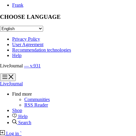
Frank
CHOOSE LANGUAGE
Privacy Policy
User Agreement
Recommendation technologies
Help
LiveJournal
— v.931
?
?
LiveJournal
Find more
Communities
RSS Reader
Shop
Help
Search
Log in
`