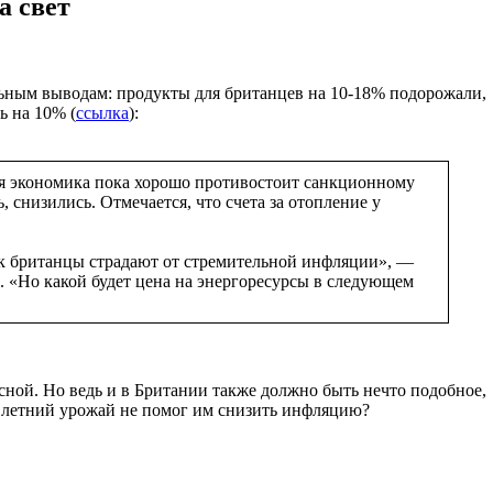
а свет
льным выводам: продукты для британцев на 10-18% подорожали,
ь на 10% (
ссылка
):
ая экономика пока хорошо противостоит санкционному
, снизились. Отмечается, что счета за отопление у
ак британцы страдают от стремительной инфляции», —
. «Но какой будет цена на энергоресурсы в следующем
сной. Но ведь и в Британии также должно быть нечто подобное,
е летний урожай не помог им снизить инфляцию?