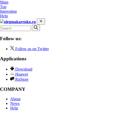
Main
Top
Interesting
Help
olegmakarenko.ru
Follow us:
Follow us on Twitter
Applications
Download
Huawei
RuStore
COMPANY
About
News
Help