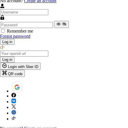
No account?
Create an account
Remember me
Forgot password
Log in
Log in
Login with Sber ID
QR code