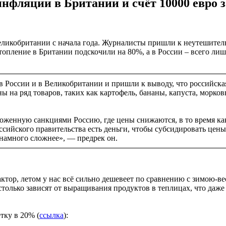
нфляции в Британии и счёт 10000 евро з
 Великобритании с начала года. Журналисты пришли к неутешите
топление в Британии подскочили на 80%, а в России – всего лиш
в России и в Великобритании и пришли к выводу, что российск
ы на ряд товаров, таких как картофель, бананы, капуста, морковь
оженную санкциями Россию, где цены снижаются, в то время к
ссийского правительства есть деньги, чтобы субсидировать цены
 намного сложнее», — предрек он.
тор, летом у нас всё сильно дешевеет по сравнению с зимою-ве
только зависят от выращивания продуктов в теплицах, что даж
тку в 20% (
ссылка
):