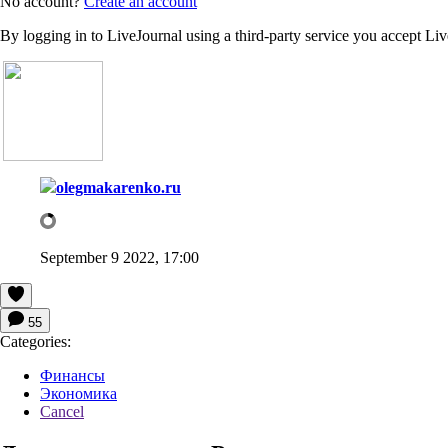
No account?
Create an account
By logging in to LiveJournal using a third-party service you accept Li
olegmakarenko.ru
September 9 2022, 17:00
55
Categories:
Финансы
Экономика
Cancel