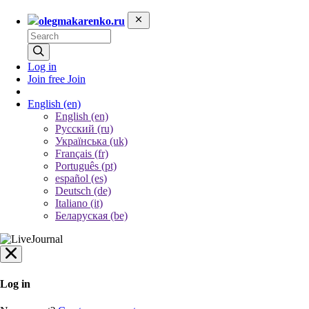
olegmakarenko.ru
Log in
Join free
Join
English
(en)
English (en)
Русский (ru)
Українська (uk)
Français (fr)
Português (pt)
español (es)
Deutsch (de)
Italiano (it)
Беларуская (be)
Log in