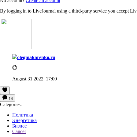
No account?
Create an account
By logging in to LiveJournal using a third-party service you accept Li
olegmakarenko.ru
August 31 2022, 17:00
14
Categories:
Политика
Энергетика
Бизнес
Cancel