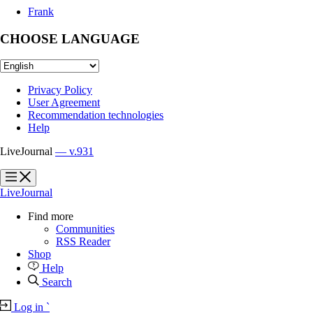
Frank
CHOOSE LANGUAGE
Privacy Policy
User Agreement
Recommendation technologies
Help
LiveJournal
— v.931
?
?
LiveJournal
Find more
Communities
RSS Reader
Shop
Help
Search
Log in
`