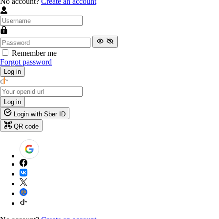
No account?
Create an account
Remember me
Forgot password
Log in
Log in
Login with Sber ID
QR code