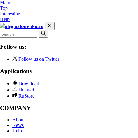
Main
Top
Interesting
Help
olegmakarenko.ru
Follow us:
Follow us on Twitter
Applications
Download
Huawei
RuStore
COMPANY
About
News
Help