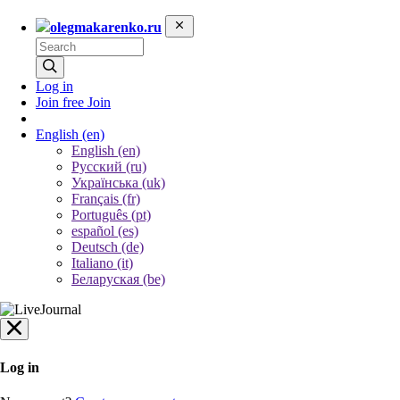
olegmakarenko.ru
Log in
Join free
Join
English
(en)
English (en)
Русский (ru)
Українська (uk)
Français (fr)
Português (pt)
español (es)
Deutsch (de)
Italiano (it)
Беларуская (be)
Log in