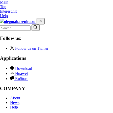
Main
Top
Interesting
Help
olegmakarenko.ru
Follow us:
Follow us on Twitter
Applications
Download
Huawei
RuStore
COMPANY
About
News
Help