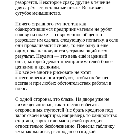
разоряется. Некоторые сразу, другие в течение
двух-трёх лет, остальные позже. Выживает
сугубое меньшинство.
Ничего страшного тут нет, так как
обанкротившимся предпринимателям не рубят
голову на плахе — современное общество
разрешает им сделать следующую попытку, а если
они проваливаются снова, то ещё одну и ещё
одну, пока не получится устраивающий всех
результат. Неудачи — это ведь ещё и ценный
опыт, который делает предпринимателей более
цепкими и крепкими.
Но всё же многие рисковать не хотят
категорически: они требуют, чтобы их бизнес
всегда и при любых обстоятельствах работал в
плюс.
С одной стороны, это блажь. На дворе уже не
лихие девяностые, так что если избегать
откровенных глупостей (не брать кредитов под
залог своей квартиры, например), то банкротство
стартапа, ларька или мастерской проходит
относительно безболезненно. Повесил табличку
«мы закрылись», распродал со скидкой