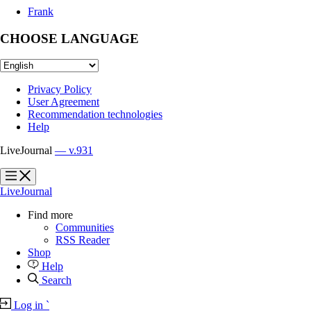
Frank
CHOOSE LANGUAGE
Privacy Policy
User Agreement
Recommendation technologies
Help
LiveJournal
— v.931
?
?
LiveJournal
Find more
Communities
RSS Reader
Shop
Help
Search
Log in
`