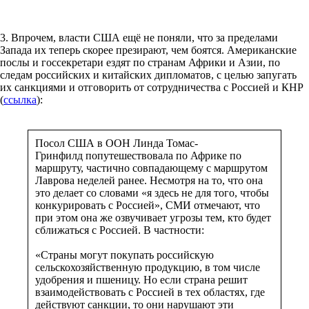
3. Впрочем, власти США ещё не поняли, что за пределами
Запада их теперь скорее презирают, чем боятся. Американские
послы и госсекретари ездят по странам Африки и Азии, по
следам российских и китайских дипломатов, с целью запугать
их санкциями и отговорить от сотрудничества с Россией и КНР
(
ссылка
):
Посол США в ООН Линда Томас-
Гринфилд попутешествовала по Африке по
маршруту, частично совпадающему с маршрутом
Лаврова неделей ранее. Несмотря на то, что она
это делает со словами «я здесь не для того, чтобы
конкурировать с Россией», СМИ отмечают, что
при этом она же озвучивает угрозы тем, кто будет
сближаться с Россией. В частности:
«Страны могут покупать российскую
сельскохозяйственную продукцию, в том числе
удобрения и пшеницу. Но если страна решит
взаимодействовать с Россией в тех областях, где
действуют санкции, то они нарушают эти