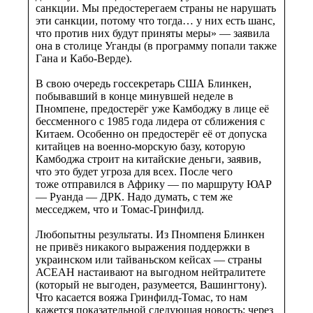
санкции. Мы предостерегаем страны не нарушать
эти санкции, потому что тогда… у них есть шанс,
что против них будут приняты меры» — заявила
она в столице Уганды (в программу попали также
Гана и Кабо-Верде).
В свою очередь госсекретарь США Блинкен,
побывавший в конце минувшей неделе в
Пномпене, предостерёг уже Камбоджу в лице её
бессменного с 1985 года лидера от сближения с
Китаем. Особенно он предостерёг её от допуска
китайцев на военно-морскую базу, которую
Камбоджа строит на китайские деньги, заявив,
что это будет угроза для всех. После чего
тоже отправился в Африку — по маршруту ЮАР
— Руанда — ДРК. Надо думать, с тем же
месседжем, что и Томас-Гринфилд.
Любопытны результаты. Из Пномпеня Блинкен
не привёз никакого выражения поддержки в
украинском или тайваньском кейсах — страны
АСЕАН настаивают на выгодном нейтралитете
(который не выгоден, разумеется, Вашингтону).
Что касается вояжа Гринфилд-Томас, то нам
кажется показательной следующая новость: через