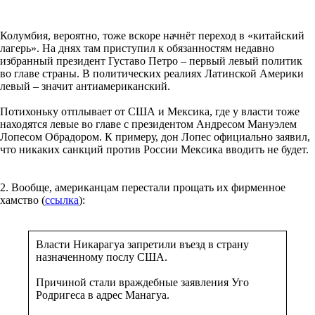
Колумбия, вероятно, тоже вскоре начнёт переход в «китайский
лагерь». На днях там приступил к обязанностям недавно
избранный президент Густаво Петро – первый левый политик
во главе страны. В политических реалиях Латинской Америки
левый – значит антиамериканский.
Потихоньку отплывает от США и Мексика, где у власти тоже
находятся левые во главе с президентом Андресом Мануэлем
Лопесом Обрадором. К примеру, дон Лопес официально заявил,
что никаких санкций против России Мексика вводить не будет.
2. Вообще, американцам перестали прощать их фирменное
хамство (
ссылка
):
Власти Никарагуа запретили въезд в страну
назначенному послу США.
Причиной стали враждебные заявления Уго
Родригеса в адрес Манагуа.