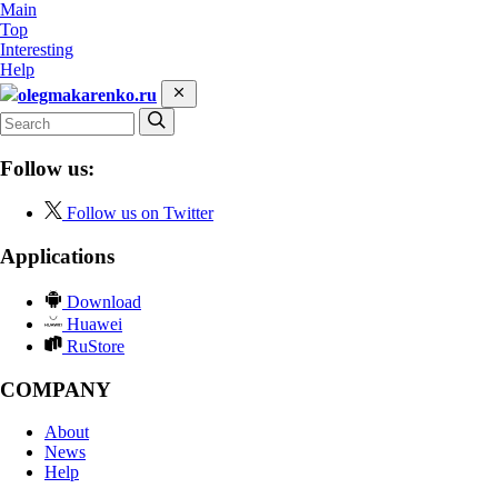
Main
Top
Interesting
Help
olegmakarenko.ru
Follow us:
Follow us on Twitter
Applications
Download
Huawei
RuStore
COMPANY
About
News
Help