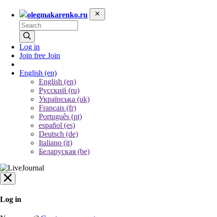
olegmakarenko.ru
Log in
Join free
Join
English
(en)
English (en)
Русский (ru)
Українська (uk)
Français (fr)
Português (pt)
español (es)
Deutsch (de)
Italiano (it)
Беларуская (be)
Log in