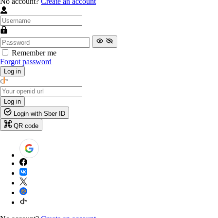
No account?
Create an account
Remember me
Forgot password
Log in
Log in
Login with Sber ID
QR code