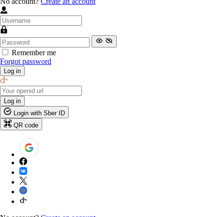
No account?
Create an account
Remember me
Forgot password
Log in
Log in
Login with Sber ID
QR code