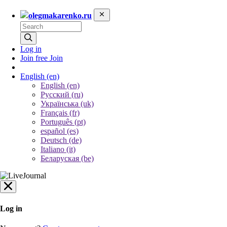
olegmakarenko.ru
Log in
Join free
Join
English
(en)
English (en)
Русский (ru)
Українська (uk)
Français (fr)
Português (pt)
español (es)
Deutsch (de)
Italiano (it)
Беларуская (be)
Log in