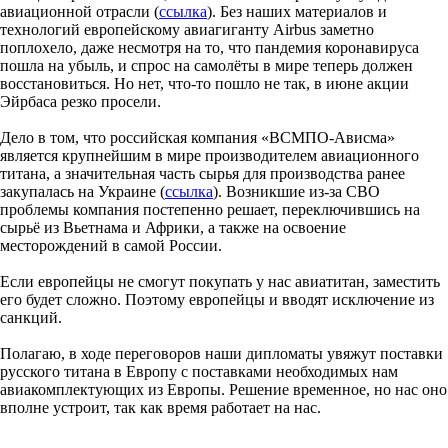
авиационной отрасли (
ссылка
). Без наших материалов и
технологий европейскому авиагиганту Airbus заметно
поплохело, даже несмотря на то, что пандемия коронавируса
пошла на убыль, и спрос на самолёты в мире теперь должен
восстановиться. Но нет, что-то пошло не так, в июне акции
Эйрбаса резко просели.
Дело в том, что российская компания «ВСМПО-Ависма»
является крупнейшим в мире производителем авиационного
титана, а значительная часть сырья для производства ранее
закупалась на Украине (
ссылка
). Возникшие из-за СВО
проблемы компания постепенно решает, переключившись на
сырьё из Вьетнама и Африки, а также на освоение
месторождений в самой России.
Если европейцы не смогут покупать у нас авиатитан, заместить
его будет сложно. Поэтому европейцы и вводят исключение из
санкций.
Полагаю, в ходе переговоров наши дипломаты увяжут поставки
русского титана в Европу с поставками необходимых нам
авиакомплектующих из Европы. Решение временное, но нас оно
вполне устроит, так как время работает на нас.