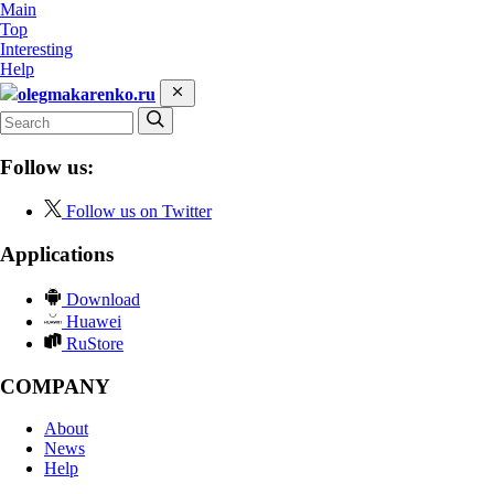
Main
Top
Interesting
Help
olegmakarenko.ru
Follow us:
Follow us on Twitter
Applications
Download
Huawei
RuStore
COMPANY
About
News
Help