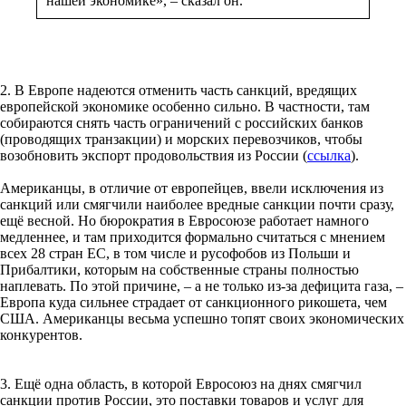
нашей экономике», – сказал он.
2. В Европе надеются отменить часть санкций, вредящих
европейской экономике особенно сильно. В частности, там
собираются снять часть ограничений с российских банков
(проводящих транзакции) и морских перевозчиков, чтобы
возобновить экспорт продовольствия из России (
ссылка
).
Американцы, в отличие от европейцев, ввели исключения из
санкций или смягчили наиболее вредные санкции почти сразу,
ещё весной. Но бюрократия в Евросоюзе работает намного
медленнее, и там приходится формально считаться с мнением
всех 28 стран ЕС, в том числе и русофобов из Польши и
Прибалтики, которым на собственные страны полностью
наплевать. По этой причине, – а не только из-за дефицита газа, –
Европа куда сильнее страдает от санкционного рикошета, чем
США. Американцы весьма успешно топят своих экономических
конкурентов.
3. Ещё одна область, в которой Евросоюз на днях смягчил
санкции против России, это поставки товаров и услуг для