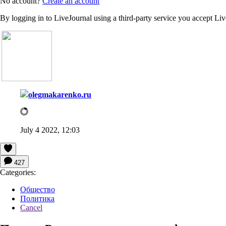
No account?
Create an account
By logging in to LiveJournal using a third-party service you accept Li
olegmakarenko.ru
July 4 2022, 12:03
427
Categories:
Общество
Политика
Cancel