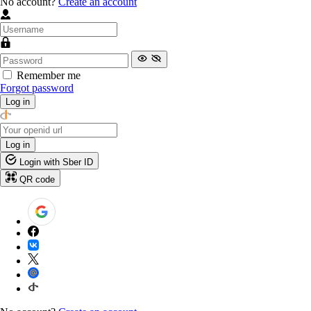
No account?
Create an account
Remember me
Forgot password
Log in
Log in
Login with Sber ID
QR code