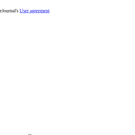
veJournal's
User agreement