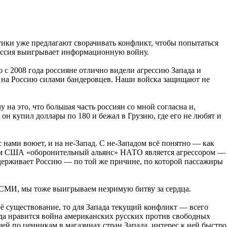
тики уже предлагают сворачивать конфликт, чтобы попытаться
 Россия выигрывает информационную войну.
с 2008 года россияне отлично видели агрессию Запада и
 на Россию силами бандеровцев. Наши войска защищают не
 на это, что большая часть россиян со мной согласна и,
н купил доллары по 180 и бежал в Грузию, где его не любят и
нами воюет, и на не-Запад. С не-Западом всё понятно — как
тием США «оборонительный альянс» НАТО является агрессором —
ддерживает Россию — по той же причине, по которой пассажиры
 СМИ, мы тоже выигрываем незримую битву за сердца.
оё существование, то для Запада текущий конфликт — всего
да нравится война американских русских против свободных
ей по ценникам в магазинах стран Запада, интерес к ней быстро