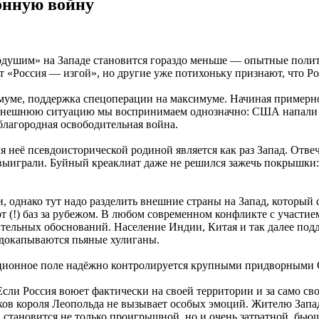
онную войну
додушим» на Западе становится гораздо меньше — опытные поли
чат «Россия — изгой», но другие уже потихоньку признают, что
уме, поддержка спецоперации на максимуме. Начиная примерно 
. Нынешнюю ситуацию мы воспринимаем однозначно: США напали
 благородная освободительная война.
 неё псевдоисторической родиной является как раз Запад. Отвечу
играли. Буйный креаклиат даже не решился зажечь покрышки: о
днако тут надо разделить внешние страны на Запад, который с 
от (!) баз за рубежом. В любом современном конфликте с учас
нительных обоснований. Население Индии, Китая и так далее по
 докапываются пьяные хулиганы.
рмационное поле надёжно контролируется крупными придворными
сли Россия воюет фактически на своей территории и за само св
ков короля Леопольда не вызывает особых эмоций. Жителю Запа
 становится не только проигрышной, но и очень затратной, бьющ