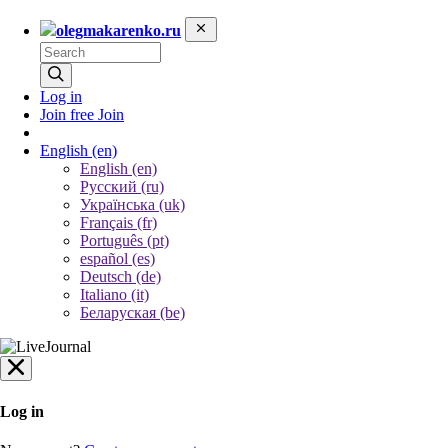
olegmakarenko.ru
Log in
Join free
Join
English
(en)
English (en)
Русский (ru)
Українська (uk)
Français (fr)
Português (pt)
español (es)
Deutsch (de)
Italiano (it)
Беларуская (be)
Log in