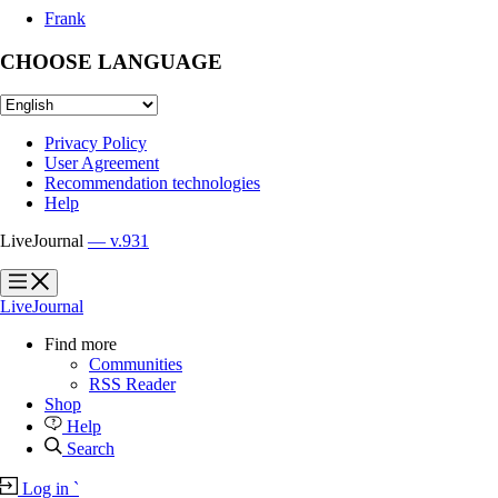
Frank
CHOOSE LANGUAGE
Privacy Policy
User Agreement
Recommendation technologies
Help
LiveJournal
— v.931
?
?
LiveJournal
Find more
Communities
RSS Reader
Shop
Help
Search
Log in
`