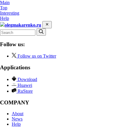
Main
Top
Interesting
Help
olegmakarenko.ru
Follow us:
Follow us on Twitter
Applications
Download
Huawei
RuStore
COMPANY
About
News
Help