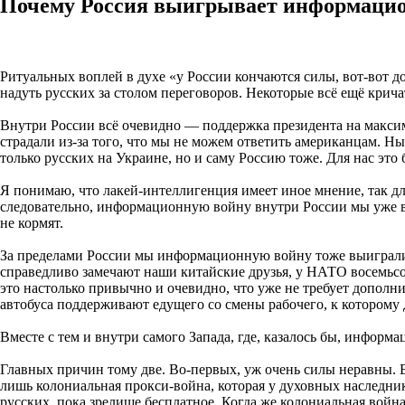
Почему Россия выигрывает информаци
Ритуальных воплей в духе «у России кончаются силы, вот-вот 
надуть русских за столом переговоров. Некоторые всё ещё кри
Внутри России всё очевидно — поддержка президента на максим
страдали из-за того, что мы не можем ответить американцам
только русских на Украине, но и саму Россию тоже. Для нас это
Я понимаю, что лакей-интеллигенция имеет иное мнение, так для
следовательно, информационную войну внутри России мы уже вы
не кормят.
За пределами России мы информационную войну тоже выиграли, о
справедливо замечают наши китайские друзья, у НАТО восемьс
это настолько привычно и очевидно, что уже не требует допол
автобуса поддерживают едущего со смены рабочего, к которому
Вместе с тем и внутри самого Запада, где, казалось бы, инфо
Главных причин тому две. Во-первых, уж очень силы неравны. Е
лишь колониальная прокси-война, которая у духовных наследни
русских, пока зрелище бесплатное. Когда же колониальная война