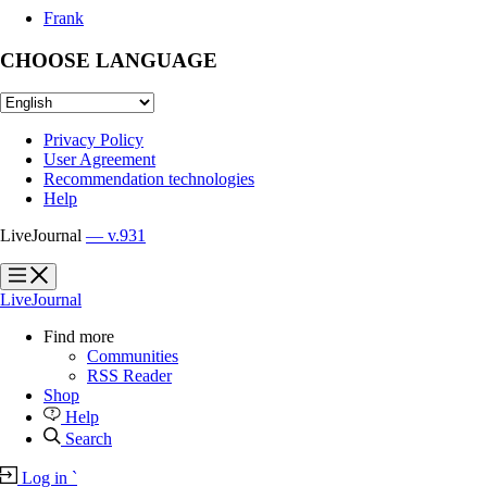
Frank
CHOOSE LANGUAGE
Privacy Policy
User Agreement
Recommendation technologies
Help
LiveJournal
— v.931
?
?
LiveJournal
Find more
Communities
RSS Reader
Shop
Help
Search
Log in
`