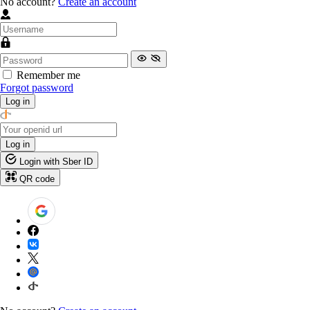
No account?
Create an account
Remember me
Forgot password
Log in
Log in
Login with Sber ID
QR code