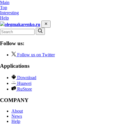
Main
Top
Interesting
Help
olegmakarenko.ru
Follow us:
Follow us on Twitter
Applications
Download
Huawei
RuStore
COMPANY
About
News
Help