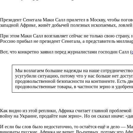
Президент Сенегала Маки Салл прилетел в Москву, чтобы пого
западной Африке, живёт добычей полезных ископаемых, ловлей р
При этом Маки Салл возглавляет сейчас не только свою страну, н
Россию прибыл не президент Сенегала, а представитель миллиа
Вот, что конкретно заявил перед журналистами господин Салл (
Мы возлагаем большие надежды на наше сотрудничество.
усугубили ситуацию, потому что у нас больше нет доступ
продовольственной безопасности на континенте. Есть дв
продовольственные товары, в частности зерно и удобрен
Как видно из этой реплики, Африка считает главной проблемой
войну на Украине, продайте нам зерно». Но он сказал иначе: «д
И если бы слов было недостаточно, то остаётся ещё и дело — М
виноваты русские, Африка не верит. Во-первых, потому что Афр