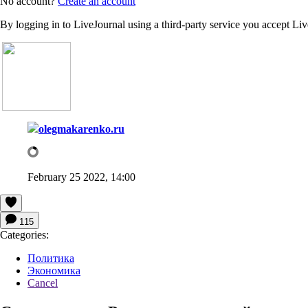
No account?
Create an account
By logging in to LiveJournal using a third-party service you accept Li
olegmakarenko.ru
February 25 2022, 14:00
115
Categories:
Политика
Экономика
Cancel