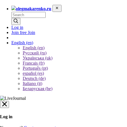
olegmakarenko.ru
Log in
Join free
Join
English
(en)
English (en)
Русский (ru)
Українська (uk)
Français (fr)
Português (pt)
español (es)
Deutsch (de)
Italiano (it)
Беларуская (be)
Log in