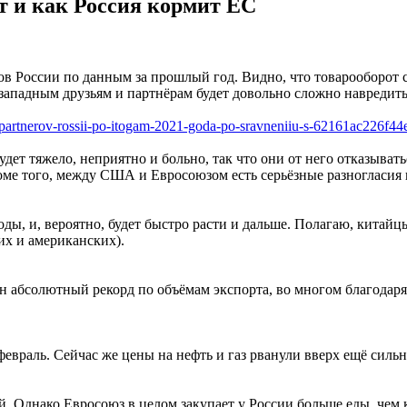
т и как Россия кормит ЕС
ов России по данным за прошлый год. Видно, что товарооборот 
ападным друзьям и партнёрам будет довольно сложно навредит
partnerov-rossii-po-itogam-2021-goda-po-sravneniiu-s-62161ac226f4
ет тяжело, неприятно и больно, так что они от него отказывать
роме того, между США и Евросоюзом есть серьёзные разногласия 
годы, и, вероятно, будет быстро расти и дальше. Полагаю, кит
их и американских).
н абсолютный рекорд по объёмам экспорта, во многом благодаря
евраль. Сейчас же цены на нефть и газ рванули вверх ещё сильнее
ай. Однако Евросоюз в целом закупает у России больше еды, чем