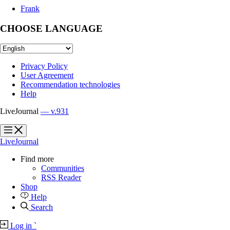
Frank
CHOOSE LANGUAGE
Privacy Policy
User Agreement
Recommendation technologies
Help
LiveJournal
— v.931
?
?
LiveJournal
Find more
Communities
RSS Reader
Shop
Help
Search
Log in
`