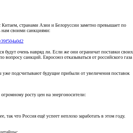
с Китаем, странами Азии и Белоруссии заметно превышает по
ь нам своими санкциями:
4e39f504a0d2
ся будут очень навряд ли. Если же они ограничат поставки своих
по вопросу санкций. Евросоюз отказываться от российского газа
айцы уже подсчитывают будущие прибыли от увеличения поставок
 огромному росту цен на энергоносители:
, так что Россия ещё успеет неплохо заработать в этом году.
 китайцы: