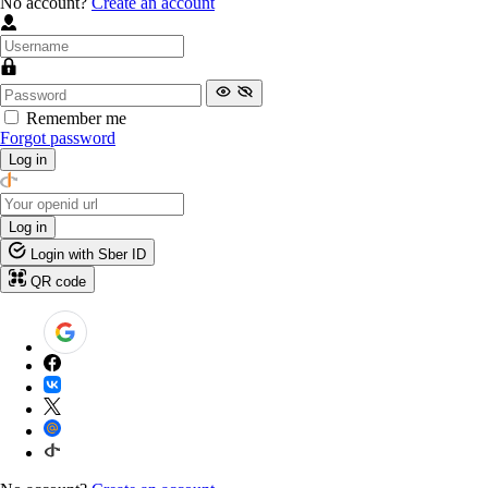
No account?
Create an account
Remember me
Forgot password
Log in
Log in
Login with Sber ID
QR code