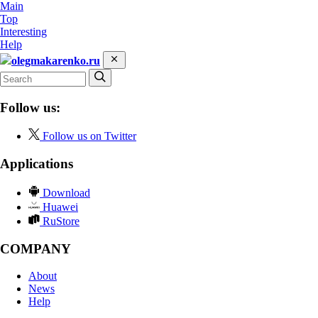
Main
Top
Interesting
Help
olegmakarenko.ru
Follow us:
Follow us on Twitter
Applications
Download
Huawei
RuStore
COMPANY
About
News
Help