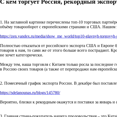
С кем торгует Россия, рекордный экспор
1. На заглавной картинке перечислены топ-10 торговых партнёр
объёму товарооборот с европейскими странами и США. Нашим з
https://zen.yandex.ru/media/show_me_world/top10-glavnyh-torgovyh-
Полностью отказаться от российского экспорта США и Европе буд
товаров к нам, то сами же от этого больше всего пострадают. К
не хочет категорически.
Между тем, наша торговля с Китаем только росла за последние 
в Россию своих товаров (а также от перепродажи нам европейск
2. Помесячный график экспорта России. В декабре был поставле
https://sdelanounas.ru/blogs/145780/
Вероятно, близки к рекордным окажутся и поставки за январь и ф
3. Главная страна-покупатель нашего продовольствия – это Кит