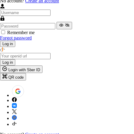
No account?
Create an account
Remember me
Forgot password
Log in
Log in
Login with Sber ID
QR code