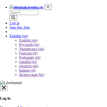
olegmakarenko.ru
Log in
Join free
Join
English
(en)
English (en)
Русский (ru)
Українська (uk)
Français (fr)
Português (pt)
español (es)
Deutsch (de)
Italiano (it)
Беларуская (be)
Log in