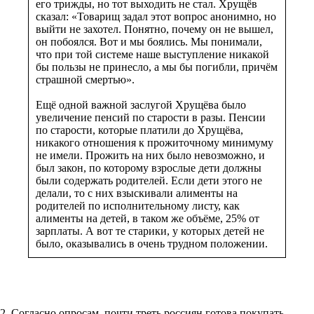
его трижды, но тот выходить не стал. Хрущёв
сказал: «Товарищ задал этот вопрос анонимно, но
выйти не захотел. Понятно, почему он не вышел,
он побоялся. Вот и мы боялись. Мы понимали,
что при той системе наше выступление никакой
бы пользы не принесло, а мы бы погибли, причём
страшной смертью».
Ещё одной важной заслугой Хрущёва было
увеличение пенсий по старости в разы. Пенсии
по старости, которые платили до Хрущёва,
никакого отношения к прожиточному минимуму
не имели. Прожить на них было невозможно, и
был закон, по которому взрослые дети должны
были содержать родителей. Если дети этого не
делали, то с них взыскивали алименты на
родителей по исполнительному листу, как
алименты на детей, в таком же объёме, 25% от
зарплаты. А вот те старики, у которых детей не
было, оказывались в очень трудном положении.
2. Согласно опросам, почти треть россиян готова покупать