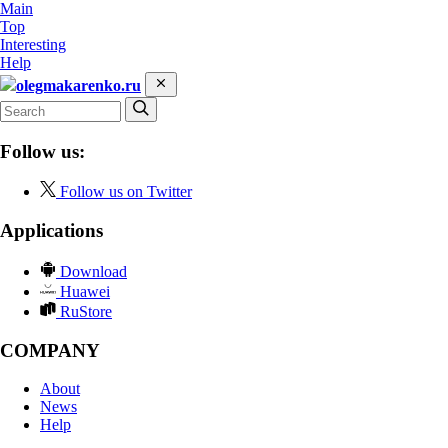
Main
Top
Interesting
Help
olegmakarenko.ru
Follow us:
Follow us on Twitter
Applications
Download
Huawei
RuStore
COMPANY
About
News
Help