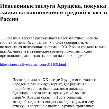
Пенсионные заслуги Хрущёва, покупка
жилья на накопления и средний класс в
России
1. Энгелина Тареева рассказывает малоизвестные нюансы
советских пенсий. Для многих станет сюрпризом, что
полноценная пенсионная система в СССР была создана только
при Хрущёве, а в сталинские времена пожилым людям
приходилось рассчитывать только на своих на детей:
https://tareeva.livejournal.com/311109.html
После доклада на ХХ съезде Хрущёв встречался с
народом в разных аудиториях, где разъяснял
подробнее то, что было сказано в докладе.
Однажды из зала кто-то крикнул: «А вы где
были?». Хрущёв сказал: «Пусть товарищ,
который задал этот вопрос, выйдет сюда, и я ему
отвечу». Товарищ не вышел. Хрущёв приглашал