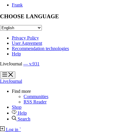
Frank
CHOOSE LANGUAGE
Privacy Policy
User Agreement
Recommendation technologies
Help
LiveJournal
— v.931
?
?
LiveJournal
Find more
Communities
RSS Reader
Shop
Help
Search
Log in
`