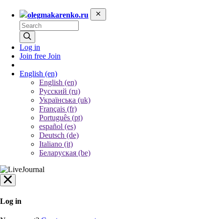
olegmakarenko.ru
Log in
Join free
Join
English
(en)
English (en)
Русский (ru)
Українська (uk)
Français (fr)
Português (pt)
español (es)
Deutsch (de)
Italiano (it)
Беларуская (be)
Log in