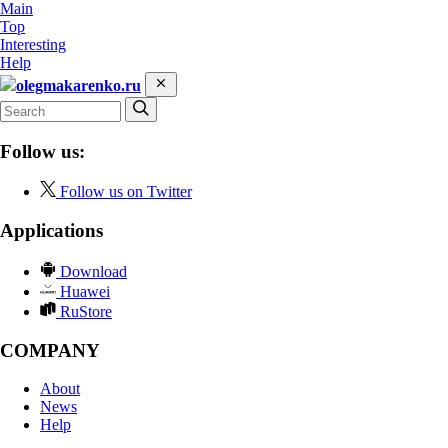
Main
Top
Interesting
Help
olegmakarenko.ru
Follow us:
Follow us on Twitter
Applications
Download
Huawei
RuStore
COMPANY
About
News
Help