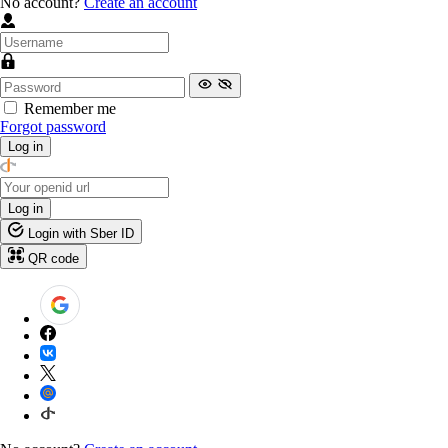
No account?
Create an account
Remember me
Forgot password
Log in
Log in
Login with Sber ID
QR code