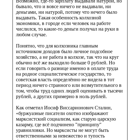
Возможно, где-то зарплату выдавали натурой, но
бывало, что и вовсе ничего не выдавали, ни
деньгами, ни натурой, потому что нечего было
выдавать. Такая особенность колхозной
экономики, в городе если человек на работе
числился, то какие-то деньги получал на руки в
любом случае.
Понятно, что для колхозника главным
источником доходов было личное подсобное
хозяйство, а не работа в колхозе, так что на круг
обычно всё же выходило больше 0 рублей. Но
если говорить о разнице именно в оплате труда
на родное социалистическое государство, то
советская власть определённо не видела в тот
период ничего странного или возмутительного в
том, чтобы труд одних людей оценивать в тысячи
рублей, а других примерно в ноль рублей.
Как отметил Иосиф Виссарионович Сталин,
«буржуазные писатели охотно изображают
марксистский социализм, как старую царскую
казарму, где всё подчинено "принципу"
уравниловки. Но марксисты не могут быть
ответственными за невежество и тупость