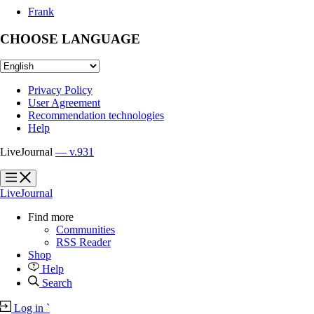
Frank
CHOOSE LANGUAGE
Privacy Policy
User Agreement
Recommendation technologies
Help
LiveJournal
— v.931
?
?
LiveJournal
Find more
Communities
RSS Reader
Shop
Help
Search
Log in
`