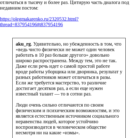
отличаться в тысячу и более раз. Цитирую часть диалога под
недавним постом:
https://olegmakarenko.ru/2320532.html?
thread=837954196#t837954196
aku_rg
. Удивительно, но убежденность в том, что
«ведь чисто физически не может один человек
работать в 10 раз больше другого» довольно
широко распространена. Между тем, это не так.
Даже если речь идет о самой простой работе
вроде работы уборщика или дворника, результат у
разных работников может отличаться в разы.
Если же требуется мастерство, то различие
достигает десятков раз, а если еще нужен
известный талант — то в сотни раз.
Люди очень сильно отличаются по своим
физическим и психическим возможностям, и это
является естественным источником социального
неравенства людей, которое устойчиво
воспроизводится в человеческом обществе
несмотря ни на какие «измы».