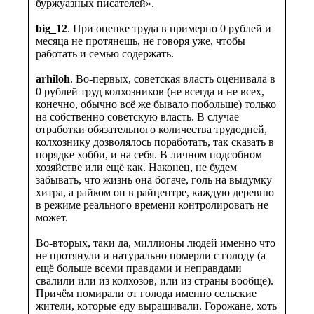
буржуазных писателей».
big_12
. При оценке труда в примерно 0 рублей и
месяца не протянешь, не говоря уже, чтобы
работать и семью содержать.
arhiloh
. Во-первых, советская власть оценивала в
0 рублей труд колхозников (не всегда и не всех,
конечно, обычно всё же бывало побольше) только
на собственно советскую власть. В случае
отработки обязательного количества трудодней,
колхознику дозволялось поработать, так сказать в
порядке хобби, и на себя. В личном подсобном
хозяйстве или ещё как. Наконец, не будем
забывать, что жизнь она богаче, голь на выдумку
хитра, а райком он в райцентре, каждую деревню
в режиме реального времени контролировать не
может.
Во-вторых, таки да, миллионы людей именно что
не протянули и натурально померли с голоду (а
ещё больше всеми правдами и неправдами
свалили или из колхозов, или из страны вообще).
Причём помирали от голода именно сельские
жители, которые еду выращивали. Горожане, хоть