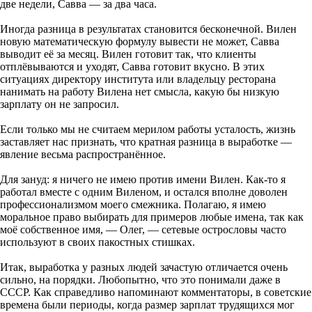
две недели, Савва — за два часа.
Иногда разница в результатах становится бесконечной. Вилен
новую математическую формулу вывести не может, Савва
выводит её за месяц. Вилен готовит так, что клиенты
отплёвываются и уходят, Савва готовит вкусно. В этих
ситуациях директору института или владельцу ресторана
нанимать на работу Вилена нет смысла, какую бы низкую
зарплату он не запросил.
Если только мы не считаем мерилом работы усталость, жизнь
заставляет нас признать, что кратная разница в выработке —
явление весьма распространённое.
Для зануд: я ничего не имею против имени Вилен. Как-то я
работал вместе с одним Виленом, и остался вполне доволен
профессионализмом моего смежника. Полагаю, я имею
моральное право выбирать для примеров любые имена, так как
моё собственное имя, — Олег, — сетевые острословы часто
используют в своих пакостных стишках.
Итак, выработка у разных людей зачастую отличается очень
сильно, на порядки. Любопытно, что это понимали даже в
СССР. Как справедливо напоминают комментаторы, в советские
времена были периоды, когда размер зарплат трудящихся мог