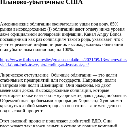
Планово-убыточные США
Американские облигации окончательно ушли под воду. 85%
рынка высокодоходных (!) облигаций дают отдачу ниже уровня
даже официальной долларовой инфляции. Канал Angry Bonds,
посвящённый как раз облигациям такого рода, указывает, что с
учётом реальной инфляции рынок высокодоходных облигаций
стал убыточным полностью, на 100%.
https://www.forbes.com/sites/greatspeculations/2021/09/13/wheres-the-
yield-dont-look-to-crypto-lending-at-least-not-yet/
Лирическое отступление. Обычные облигации — это долги
стабильных предприятий или государств. Например, долги
Газпрома или долги Швейцарии. Они надёжны, но дают
маленький доход. Высокодоходные облигации, которые
некоторые также называют «мусорными», дают доход побольше.
Обременённая проблемами корпорация Хорнс энд Хувс может
крякнуть в любой момент, однако она готова занимать деньги
под высокий процент.
Этот высокий процент привлекает любителей ВДО. Они
рассуждают так: вложу деньги в сотню мусорных компаний.