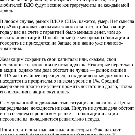
любителей ВДО будут веские контраргументы на каждый мой
довод.
В любом случае, рынок ВДО в США, кажется, умер. Нет смысла
серьёзно рисковать деньгами только для того, чтобы в конце
года у вас на счёте с гарантией было меньше денег, чем до
всяких инвестиций. Про обычные (не мусорные) облигации и
говорить не приходятся: на Западе они давно уже планово-
убыточны.
Желающим сохранить свои капиталы или, скажем, свои
пенсионные накопления не позавидуешь. Некоторые перетекают
в акции, однако там дела обстоят не лучше — рынок акций в
США жесточайшее переоценен, а их дивидендная доходность
находится на презрительно низком уровне в 1%. Средний
американец просто не успеет прожить достаточно долго, чтобы
его вложения в акции окупились.
С американской недвижимостью ситуация аналогичная. Цены
запредельные, доходность низкая. Ничуть не лучше дела обстоят
и на соседнем европейском рынке — облигации и акции
переоценены, вкладываться решительно некуда.
Понятно, что опытные частные инвесторы всё же находят