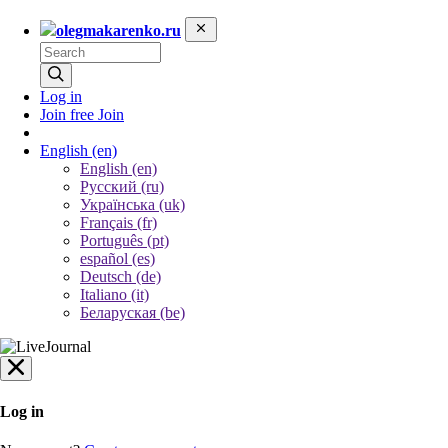
olegmakarenko.ru
Log in
Join free
Join
English
(en)
English (en)
Русский (ru)
Українська (uk)
Français (fr)
Português (pt)
español (es)
Deutsch (de)
Italiano (it)
Беларуская (be)
Log in