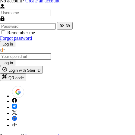
No account?
Create an account
Remember me
Forgot password
Log in
Log in
Login with Sber ID
QR code