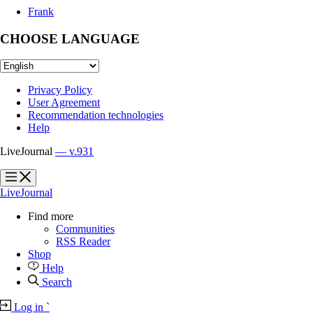
Frank
CHOOSE LANGUAGE
Privacy Policy
User Agreement
Recommendation technologies
Help
LiveJournal
— v.931
?
?
LiveJournal
Find more
Communities
RSS Reader
Shop
Help
Search
Log in
`