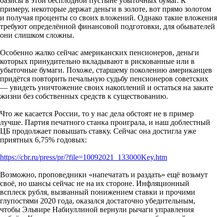
оазисы в этой бесплодной пустыне убыточных бумаг. К
примеру, некоторые держат деньги в золоте, вот прямо золотом
и получая проценты со своих вложений. Однако такие вложения
требуют определённой финансовой подготовки, для обывателей
они слишком сложны.
Особенно жалко сейчас американских пенсионеров, деньги
которых принудительно вкладывают в рискованные или в
убыточные бумаги. Похоже, старшему поколению американцев
придётся повторить печальную судьбу пенсионеров советских
— увидеть уничтожение своих накоплений и остаться на закате
жизни без собственных средств к существованию.
Что же касается России, то у нас дела обстоят не в пример
лучше. Партия печатного станка проиграла, и наш доблестный
ЦБ продолжает повышать ставку. Сейчас она достигла уже
приятных 6,75% годовых:
https://cbr.ru/press/pr/?file=10092021_133000Key.htm
Возможно, проповедники «напечатать и раздать» ещё возьмут
своё, но шансы сейчас не на их стороне. Инфляционный
всплеск рубля, вызванный понижением ставки и прочими
глупостями 2020 года, оказался достаточно убедительным,
чтобы Эльвире Набиуллиной вернули рычаги управления