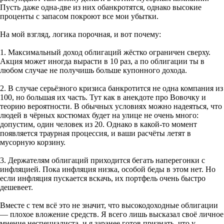
Пусть даже одна-две из них обанкротятся, однако высокие
проценты с запасом покроют все мои убытки.
На мой взгляд, логика порочная, и вот почему:
1. Максимальный доход облигаций жёстко ограничен сверху.
Акция может иногда вырасти в 10 раз, а по облигации ты в
любом случае не получишь больше купонного дохода.
2. В случае серьёзного кризиса банкротится не одна компания из
100, но большая их часть. Тут как в анекдоте про Вовочку и
теорию вероятности. В обычных условиях можно надеяться, что
людей в чёрных костюмах будет на улице не очень много:
допустим, один человек из 20. Однако в какой-то момент
появляется траурная процессия, и ваши расчёты летят в
мусорную корзину.
3. Держателям облигаций приходится бегать наперегонки с
инфляцией. Пока инфляция низка, особой беды в этом нет. Но
если инфляция пускается вскачь, их портфель очень быстро
дешевеет.
Вместе с тем всё это не значит, что высокодоходные облигации
— плохое вложение средств. Я всего лишь высказал своё личное
мнение неспециалиста, и я заранее готов признать, что у