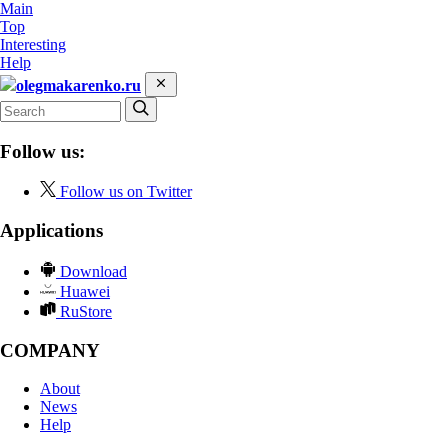
Main
Top
Interesting
Help
olegmakarenko.ru
Follow us:
Follow us on Twitter
Applications
Download
Huawei
RuStore
COMPANY
About
News
Help