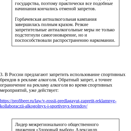
государства, поэтому практически все подобные
начинания кончались отменой запретов.
Горбачевская антиалкогольная кампания
завершилась полным крахом. Резкие
запретительные антиалкогольные меры не только
подстегнули самогоноварение, но и
поспособствовали распространению наркомании.
3. В России предлагают запретить использование спортивных
брендов в рекламе алкоголя. Обратный запрет, а точнее
ограничение на рекламу алкоголя во время спортивных
мероприятий, уже действует:
https://profibeer.ru/law/v-rossii-predlagayut-zapretit-reklamnye-
kollaboraczii-alkogolnyx-i-sportivnyx-brendov/
Лидер межрегионального общественного
движения «Здоровый выбор» Александр