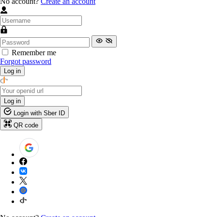
No account?
Create an account
Remember me
Forgot password
Log in
Log in
Login with Sber ID
QR code