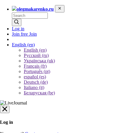
olegmakarenko.ru
Log in
Join free
Join
English
(en)
English (en)
Русский (ru)
Українська (uk)
Français (fr)
Português (pt)
español (es)
Deutsch (de)
Italiano (it)
Беларуская (be)
Log in