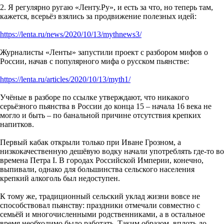
2. Я регулярно ругаю «Ленту.Ру», и есть за что, но теперь там,
кажется, всерьёз взялись за продвижение полезных идей:
https://lenta.ru/news/2020/10/13/mythnews3/
Журналисты «Ленты» запустили проект с разбором мифов о
России, начав с популярного мифа о русском пьянстве:
https://lenta.ru/articles/2020/10/13/myth1/
Учёные в разборе по ссылке утверждают, что никакого
серьёзного пьянства в России до конца 15 – начала 16 века не
могло и быть – по банальной причине отсутствия крепких
напитков.
Первый кабак открыли только при Иване Грозном, а
низкокачественную дешёвую водку начали употреблять где-то во
времена Петра I. В городах Российской Империи, конечно,
выпивали, однако для большинства сельского населения
крепкий алкоголь был недоступен.
К тому же, традиционный сельский уклад жизни вовсе не
способствовал пьянству: праздники отмечали совместно с
семьёй и многочисленными родственниками, а в остальное
время необходимо было работать. Таким образом, вплоть до