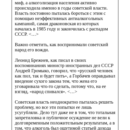
миф, а алкоголизация населения активно
происходила именно в годы советской власти.
Власть постоянно пыталась бороться с этим с
помощью неэффективных антиалкогольных
кампаний, самая драконовская из которых
началась в 1985 году и закончилась с распадом
СССР. <…>
Важно отметить, как воспринимали советский
народ его вожди.
Леонид Брежнев, как писал в своих
воспоминаниях министр иностранных дел СССР
Андрей Громыко, говорил, что «русский человек
как пил, так и будет пить», а Горбачев оправдывал
введение сухого закона тем, что жена его
уговаривала что-то сделать, потому что, на ее
взгляд, «народ спивался». <…>
Советская власть неоднократно пыталась решить
проблему, но все эти попытки ее лишь
усугубляли. Дело тут даже не в том, что тотальная
запретиловка и публичное осуждение не вели к
долговременным положительным результатам, а в
том, что алкоголь был ощутимой статьей дохода