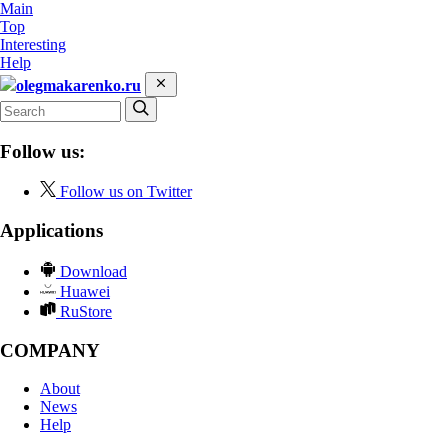
Main
Top
Interesting
Help
olegmakarenko.ru
Follow us:
Follow us on Twitter
Applications
Download
Huawei
RuStore
COMPANY
About
News
Help