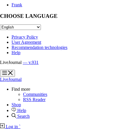
Frank
CHOOSE LANGUAGE
Privacy Policy
User Agreement
Recommendation technologies
Help
LiveJournal
— v.931
?
?
LiveJournal
Find more
Communities
RSS Reader
Shop
Help
Search
Log in
`