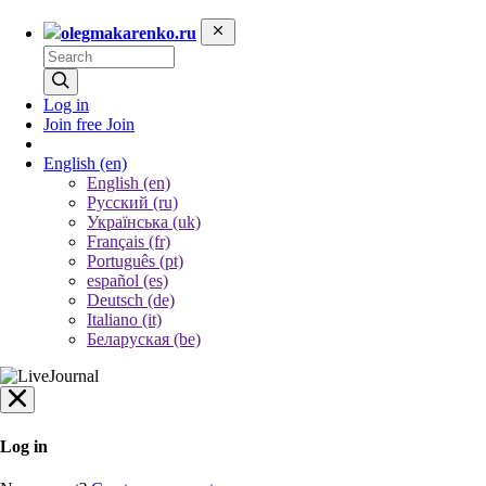
olegmakarenko.ru
Log in
Join free
Join
English
(en)
English (en)
Русский (ru)
Українська (uk)
Français (fr)
Português (pt)
español (es)
Deutsch (de)
Italiano (it)
Беларуская (be)
Log in