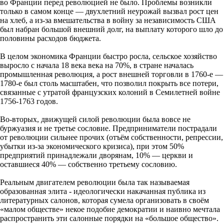
во Франции перед революцией не было. Проблемы возникли
только в самом конце — двухлетний неурожай вызвал рост цен
на хлеб, а из-за вмешательства в войну за независимость США
был набран большой внешний долг, на выплату которого шло до
половины расходов бюджета.
В целом экономика Франции быстро росла, сельское хозяйство
выросло с начала 18 века века на 70%, в стране началась
промышленная революция, а рост внешней торговли в 1760-е —
1780-е был столь масштабен, что позволил покрыть все потери,
связанные с утратой французских колоний в Семилетней войне
1756-1763 годов.
Во-вторых, движущей силой революции была вовсе не
буржуазия и не третье сословие. Предприниматели пострадали
от революции сильнее прочих (отъём собственности, репрессии,
убытки из-за экономического кризиса), при этом 50%
предприятий принадлежали дворянам, 10% — церкви и
оставшиеся 40% — собственно третьему сословию.
Реальным двигателем революции была так называемая
образованная элита - идеологически накачанная публика из
литературных салонов, которая сумела организовать в своём
«малом обществе» некое подобие демократии и наивно мечтала
распространить эти салонные порядки на «большое общество».