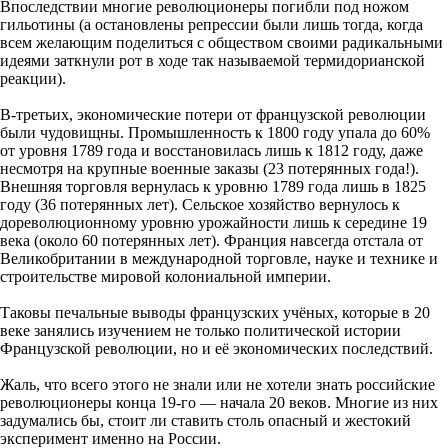
Впоследствии многие революционеры погибли под ножом
гильотины (а остановлены репрессии были лишь тогда, когда
всем желающим поделиться с обществом своими радикальными
идеями заткнули рот в ходе так называемой термидорианской
реакции).
В-третьих, экономические потери от французской революции
были чудовищны. Промышленность к 1800 году упала до 60%
от уровня 1789 года и восстановилась лишь к 1812 году, даже
несмотря на крупные военные заказы (23 потерянных года!).
Внешняя торговля вернулась к уровню 1789 года лишь в 1825
году (36 потерянных лет). Сельское хозяйство вернулось к
дореволюционному уровню урожайности лишь к середине 19
века (около 60 потерянных лет). Франция навсегда отстала от
Великобритании в международной торговле, науке и технике и
строительстве мировой колониальной империи.
Таковы печальные выводы французских учёных, которые в 20
веке занялись изучением не только политической истории
Французской революции, но и её экономических последствий.
Жаль, что всего этого не знали или не хотели знать российские
революционеры конца 19-го — начала 20 веков. Многие из них
задумались бы, стоит ли ставить столь опасный и жестокий
эксперимент именно на России.