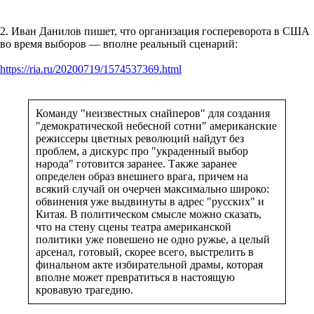
2. Иван Данилов пишет, что организация госпереворота в США
во время выборов — вполне реальный сценарий:
https://ria.ru/20200719/1574537369.html
Команду "неизвестных снайперов" для создания
"демократической небесной сотни" американские
режиссеры цветных революций найдут без
проблем, а дискурс про "украденный выбор
народа" готовится заранее. Также заранее
определен образ внешнего врага, причем на
всякий случай он очерчен максимально широко:
обвинения уже выдвинуты в адрес "русских" и
Китая. В политическом смысле можно сказать,
что на стену сцены театра американской
политики уже повешено не одно ружье, а целый
арсенал, готовый, скорее всего, выстрелить в
финальном акте избирательной драмы, которая
вполне может превратиться в настоящую
кровавую трагедию.