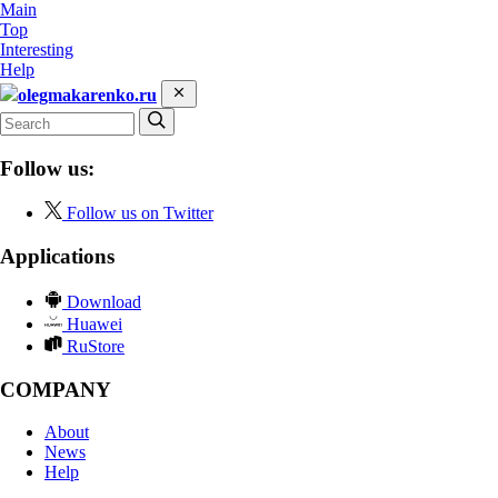
Main
Top
Interesting
Help
olegmakarenko.ru
Follow us:
Follow us on Twitter
Applications
Download
Huawei
RuStore
COMPANY
About
News
Help