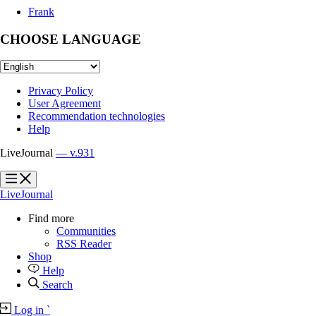
Frank
CHOOSE LANGUAGE
Privacy Policy
User Agreement
Recommendation technologies
Help
LiveJournal
— v.931
?
?
LiveJournal
Find more
Communities
RSS Reader
Shop
Help
Search
Log in
`