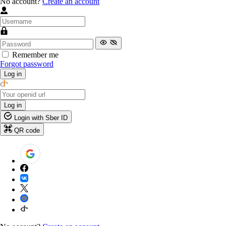
No account?
Create an account
Remember me
Forgot password
Log in
Log in
Login with Sber ID
QR code