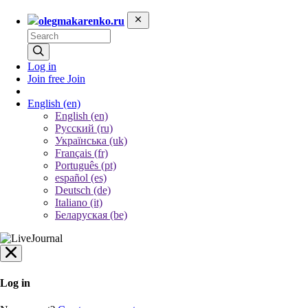
olegmakarenko.ru
Log in
Join free
Join
English
(en)
English (en)
Русский (ru)
Українська (uk)
Français (fr)
Português (pt)
español (es)
Deutsch (de)
Italiano (it)
Беларуская (be)
Log in