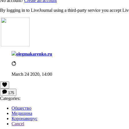
No account?
Create an account
By logging in to LiveJournal using a third-party service you accept Li
olegmakarenko.ru
March 24 2020, 14:00
175
Categories:
Общество
Медицина
Коронавирус
Cancel