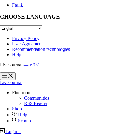
Frank
CHOOSE LANGUAGE
Privacy Policy
User Agreement
Recommendation technologies
Help
LiveJournal
— v.931
?
?
LiveJournal
Find more
Communities
RSS Reader
Shop
Help
Search
Log in
`