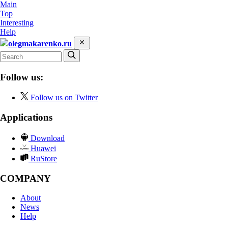
Main
Top
Interesting
Help
olegmakarenko.ru
Follow us:
Follow us on Twitter
Applications
Download
Huawei
RuStore
COMPANY
About
News
Help