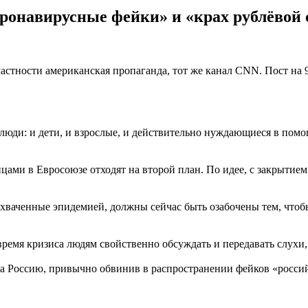
оронавирусные фейки» и «крах рублёвой
частности американская пропаганда, тот же канал CNN. Пост на 9
юди: и дети, и взрослые, и действительно нуждающиеся в помощ
ами в Евросоюзе отходят на второй план. По идее, с закрытием
 охваченные эпидемией, должны сейчас быть озабочены тем, чтоб
 время кризиса людям свойственно обсуждать и передавать слух
на Россию, привычно обвинив в распространении фейков «росси