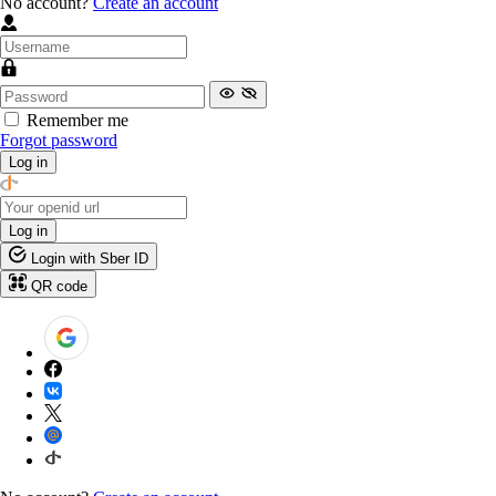
No account?
Create an account
Remember me
Forgot password
Log in
Log in
Login with Sber ID
QR code