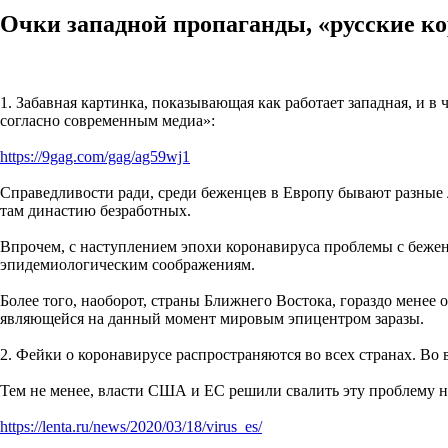
Очки западной пропаганды, «русские к
1. Забавная картинка, показывающая как работает западная, и в 
согласно современным медиа»:
https://9gag.com/gag/ag59wj1
Справедливости ради, среди беженцев в Европу бывают разные л
там династию безработных.
Впрочем, с наступлением эпохи коронавируса проблемы с беженц
эпидемиологическим соображениям.
Более того, наоборот, страны Ближнего Востока, гораздо менее
являющейся на данный момент мировым эпицентром заразы.
2. Фейки о коронавирусе распространяются во всех странах. Во
Тем не менее, власти США и ЕС решили свалить эту проблему 
https://lenta.ru/news/2020/03/18/virus_es/