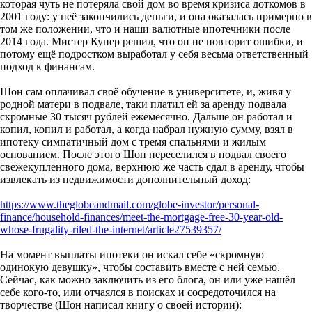
которая чуть не потеряла свой дом во время кризиса доткомов в
2001 году: у неё закончились деньги, и она оказалась примерно в
том же положении, что и наши валютные ипотечники после
2014 года. Мистер Купер решил, что он не повторит ошибки, и
потому ещё подростком выработал у себя весьма ответственный
подход к финансам.
Шон сам оплачивал своё обучение в университете, и, живя у
родной матери в подвале, таки платил ей за аренду подвала
скромные 30 тысяч рублей ежемесячно. Дальше он работал и
копил, копил и работал, а когда набрал нужную сумму, взял в
ипотеку симпатичный дом с тремя спальнями и жилым
основанием. После этого Шон переселился в подвал своего
свежекупленного дома, верхнюю же часть сдал в аренду, чтобы
извлекать из недвижимости дополнительный доход:
https://www.theglobeandmail.com/globe-investor/personal-
finance/household-finances/meet-the-mortgage-free-30-year-old-
whose-frugality-riled-the-internet/article27539357/
На момент выплаты ипотеки он искал себе «скромную
одинокую девушку», чтобы составить вместе с ней семью.
Сейчас, как можно заключить из его блога, он или уже нашёл
себе кого-то, или отчаялся в поисках и сосредоточился на
творчестве (Шон написал книгу о своей истории):