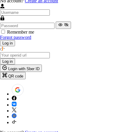
No account?
Create an account
Remember me
Forgot password
Log in
Log in
Login with Sber ID
QR code