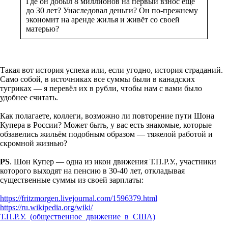
Где он добыл 8 миллионов на первый взнос ещё
до 30 лет? Унаследовал деньги? Он по-прежнему
экономит на аренде жилья и живёт со своей
матерью?
Такая вот история успеха или, если угодно, история страданий.
Само собой, в источниках все суммы были в канадских
тугриках — я перевёл их в рубли, чтобы нам с вами было
удобнее считать.
Как полагаете, коллеги, возможно ли повторение пути Шона
Купера в России? Может быть, у вас есть знакомые, которые
обзавелись жильём подобным образом — тяжелой работой и
скромной жизнью?
PS
. Шон Купер — одна из икон движения Т.П.Р.У., участники
которого выходят на пенсию в 30-40 лет, откладывая
существенные суммы из своей зарплаты:
https://fritzmorgen.livejournal.com/1596379.html
https://ru.wikipedia.org/wiki/
Т.П.Р.У._(общественное_движение_в_США)