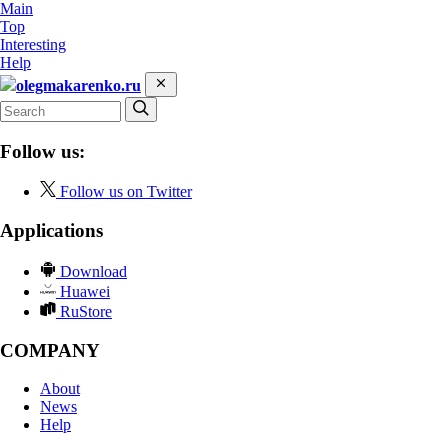
Main
Top
Interesting
Help
olegmakarenko.ru
Follow us:
Follow us on Twitter
Applications
Download
Huawei
RuStore
COMPANY
About
News
Help