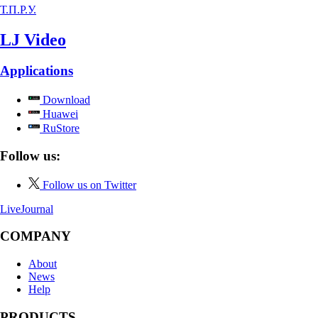
Т.П.Р.У.
LJ Video
Applications
Download
Huawei
RuStore
Follow us:
Follow us on Twitter
LiveJournal
COMPANY
About
News
Help
PRODUCTS