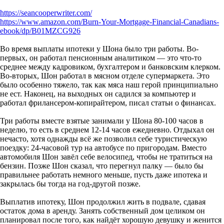
https://seancooperwriter.com/
https://www.amazon.com/Burn-Your-Mortgage-Financial-Canadians-
ebook/dp/B01MZCG926
Во время выплаты ипотеки у Шона было три работы. Во-
первых, он работал пенсионным аналитиком — это что-то
среднее между кадровиком, бухгалтером и банковским клерком.
Во-вторых, Шон работал в мясном отделе супермаркета. Это
было особенно тяжело, так как мяса наш герой принципиально
не ест. Наконец, на выходных он садился за компьютер и
работал фрилансером-копирайтером, писал статьи о финансах.
Три работы вместе взятые занимали у Шона 80-100 часов в
неделю, то есть в среднем 12-14 часов ежедневно. Отдыхал он
нечасто, хотя однажды всё же позволил себе туристическую
поездку: 24-часовой тур на автобусе по пригородам. Вместо
автомобиля Шон завёл себе велосипед, чтобы не тратиться на
бензин. Позже Шон сказал, что перегнул палку — было бы
правильнее работать немного меньше, пусть даже ипотека и
закрылась бы тогда на год-другой позже.
Выплатив ипотеку, Шон продолжил жить в подвале, сдавая
остаток дома в аренду. Занять собственный дом целиком он
планировал после того, как найдёт хорошую девушку и женится