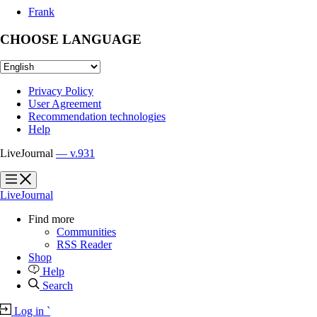
Frank
CHOOSE LANGUAGE
Privacy Policy
User Agreement
Recommendation technologies
Help
LiveJournal
— v.931
?
?
LiveJournal
Find more
Communities
RSS Reader
Shop
Help
Search
Log in
`