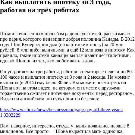
Как выплатить ипотеку за 3 года,
работая на трёх работах
По многочисленным просьбам радиослушателей, рассказываю
про парня, которого ненавидит добрая половина Канады. В 2012
году Шон Купер купил дом (на картинке к посту) за 20 млн
рублей: 8 млн внёс наличными, а ещё 12 млн взял в ипотеку. Как
правило, такие ипотеки канадцы выплачивают десятилетиями,
однако Шон не из тех, кто любит жить в долг.
Он устроился на три работы, работал в некоторые недели по 80-
100 часов и выплатил ипотеку за 3 года и 2 месяца. На момент
выплаты (в 2015) ему было 30 лет. Вы можете посмотреть на
Шона вот на этом видео, на котором он вместе с друзьями
торжественно сжигает ипотечные документы перед рестораном.
Видео на английском, но суть понятна без слов:
https://www.cbc.ca/news/business/mortgage-pay-off-three-years-
1.3302229
Вам, наверное, интересно, откуда у парня появились первые 8
миллионов. Всё просто — Шона вырастила мать-одиночка,