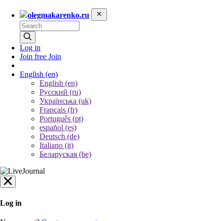
olegmakarenko.ru
Log in
Join free
Join
English
(en)
English (en)
Русский (ru)
Українська (uk)
Français (fr)
Português (pt)
español (es)
Deutsch (de)
Italiano (it)
Беларуская (be)
Log in