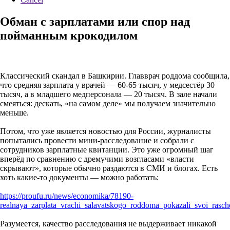
Обман с зарплатами или спор над
пойманным крокодилом
Классический скандал в Башкирии. Главврач роддома сообщила,
что средняя зарплата у врачей — 60-65 тысяч, у медсестёр 30
тысяч, а в младшего медперсонала — 20 тысяч. В зале начали
смеяться: дескать, «на самом деле» мы получаем значительно
меньше.
Потом, что уже является новостью для России, журналисты
попытались провести мини-расследование и собрали с
сотрудников зарплатные квитанции. Это уже огромный шаг
вперёд по сравнению с дремучими возгласами «власти
скрывают», которые обычно раздаются в СМИ и блогах. Есть
хоть какие-то документы — можно работать:
https://proufu.ru/news/economika/78190-
realnaya_zarplata_vrachi_salavatskogo_roddoma_pokazali_svoi_rasche
Разумеется, качество расследования не выдерживает никакой