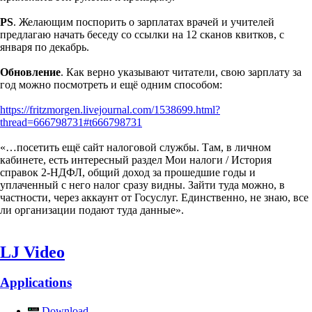
PS
. Желающим поспорить о зарплатах врачей и учителей
предлагаю начать беседу со ссылки на 12 сканов квитков, с
января по декабрь.
Обновление
. Как верно указывают читатели, свою зарплату за
год можно посмотреть и ещё одним способом:
https://fritzmorgen.livejournal.com/1538699.html?
thread=666798731#t666798731
«…посетить ещё сайт налоговой службы. Там, в личном
кабинете, есть интересный раздел Мои налоги / История
справок 2-НДФЛ, общий доход за прошедшие годы и
уплаченный с него налог сразу видны. Зайти туда можно, в
частности, через аккаунт от Госуслуг. Единственно, не знаю, все
ли организации подают туда данные».
LJ Video
Applications
Download