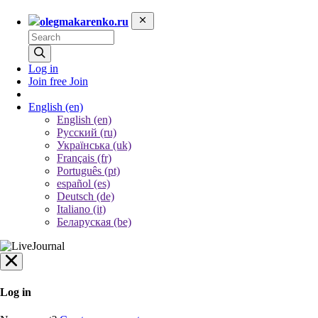
olegmakarenko.ru
Log in
Join free
Join
English
(en)
English (en)
Русский (ru)
Українська (uk)
Français (fr)
Português (pt)
español (es)
Deutsch (de)
Italiano (it)
Беларуская (be)
Log in