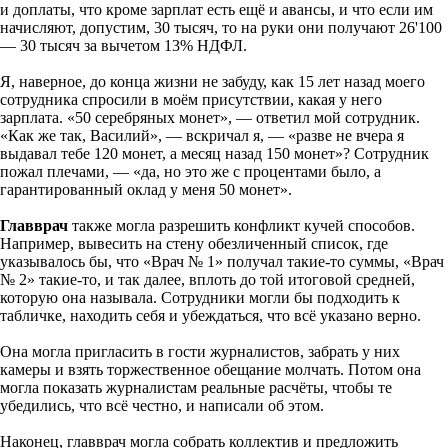
и доплаты, что кроме зарплат есть ещё и авансы, и что если им
начисляют, допустим, 30 тысяч, то на руки они получают 26'100
— 30 тысяч за вычетом 13% НДФЛ.
Я, наверное, до конца жизни не забуду, как 15 лет назад моего
сотрудника спросили в моём присутствии, какая у него
зарплата. «50 серебряных монет», — ответил мой сотрудник.
«Как же так, Василий», — вскричал я, — «разве не вчера я
выдавал тебе 120 монет, а месяц назад 150 монет»? Сотрудник
пожал плечами, — «да, но это же с процентами было, а
гарантированный оклад у меня 50 монет».
Главврач
также могла разрешить конфликт кучей способов.
Например, вывесить на стену обезличенный список, где
указывалось бы, что «Врач № 1» получал такие-то суммы, «Врач
№ 2» такие-то, и так далее, вплоть до той итоговой средней,
которую она называла. Сотрудники могли бы подходить к
табличке, находить себя и убеждаться, что всё указано верно.
Она могла пригласить в гости журналистов, забрать у них
камеры и взять торжественное обещание молчать. Потом она
могла показать журналистам реальные расчёты, чтобы те
убедились, что всё честно, и написали об этом.
Наконец, главврач могла собрать коллектив и предложить