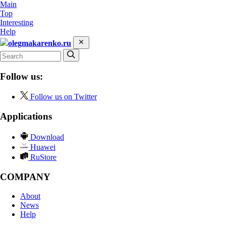
Main
Top
Interesting
Help
olegmakarenko.ru
Follow us:
Follow us on Twitter
Applications
Download
Huawei
RuStore
COMPANY
About
News
Help