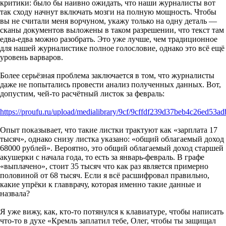
критики: было бы наивно ожидать, что наши журналисты вот
так сходу начнут включать мозги на полную мощность. Чтобы
вы не считали меня ворчуном, укажу только на одну деталь —
сканы документов выложены в таком разрешении, что текст там
едва-едва можно разобрать. Это уже лучше, чем традиционное
для нашей журналистике полное голословие, однако это всё ещё
уровень варваров.
Более серьёзная проблема заключается в том, что журналисты
даже не попытались провести анализ полученных данных. Вот,
допустим, чей-то расчётный листок за февраль:
https://proufu.ru/upload/medialibrary/9cf/9cffdf239d37beb4c26ed53a
Опыт показывает, что такие листки трактуют как «зарплата 17
тысяч», однако снизу листка указано: «общий облагаемый доход
68000 рублей». Вероятно, это общий облагаемый доход старшей
акушерки с начала года, то есть за январь-февраль. В графе
«выплачено», стоит 35 тысяч что как раз является примерно
половиной от 68 тысяч. Если я всё расшифровал правильно,
какие упрёки к главврачу, которая именно такие данные и
назвала?
Я уже вижу, как, кто-то потянулся к клавиатуре, чтобы написать
что-то в духе «Кремль заплатил тебе, Олег, чтобы ты защищал