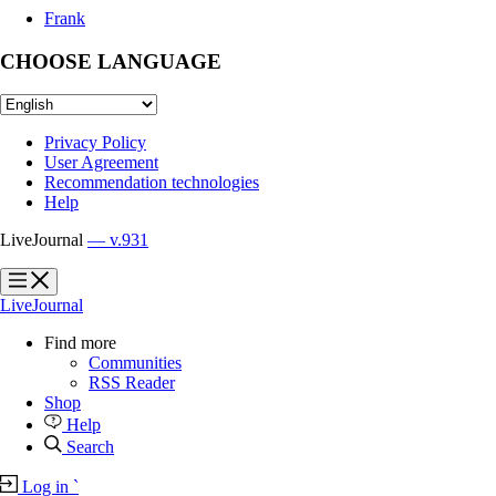
Frank
CHOOSE LANGUAGE
Privacy Policy
User Agreement
Recommendation technologies
Help
LiveJournal
— v.931
?
?
LiveJournal
Find more
Communities
RSS Reader
Shop
Help
Search
Log in
`