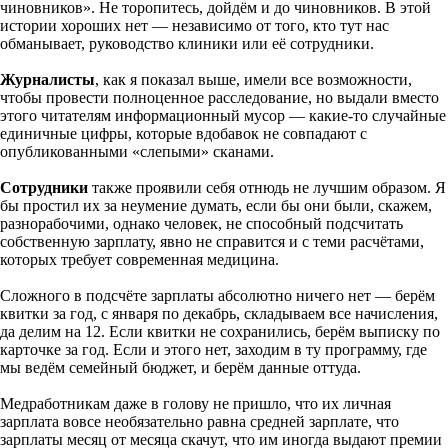
чиновников». Не торопитесь, дойдём и до чиновников. В этой
истории хороших нет — независимо от того, кто тут нас
обманывает, руководство клиники или её сотрудники.
Журналисты
, как я показал выше, имели все возможности,
чтобы провести полноценное расследование, но выдали вместо
этого читателям информационный мусор — какие-то случайные
единичные цифры, которые вдобавок не совпадают с
опубликованными «слепыми» сканами.
Сотрудники
также проявили себя отнюдь не лучшим образом. Я
бы простил их за неумение думать, если бы они были, скажем,
разнорабочими, однако человек, не способный подсчитать
собственную зарплату, явно не справится и с теми расчётами,
которых требует современная медицина.
Сложного в подсчёте зарплаты абсолютно ничего нет — берём
квитки за год, с января по декабрь, складываем все начисления,
да делим на 12. Если квитки не сохранились, берём выписку по
карточке за год. Если и этого нет, заходим в ту программу, где
мы ведём семейный бюджет, и берём данные оттуда.
Медработникам даже в голову не пришло, что их личная
зарплата вовсе необязательно равна средней зарплате, что
зарплаты месяц от месяца скачут, что им иногда выдают премии