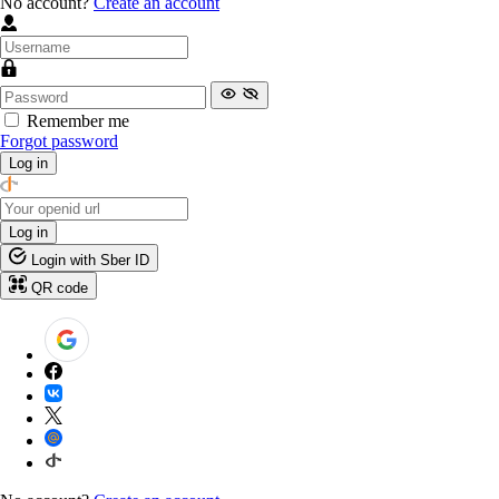
No account?
Create an account
Remember me
Forgot password
Log in
Log in
Login with Sber ID
QR code