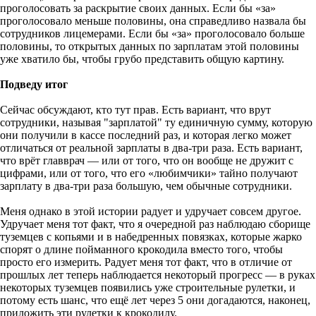
проголосовать за раскрытие своих данных. Если бы «за»
проголосовало меньше половины, она справедливо назвала бы
сотрудников лицемерами. Если бы «за» проголосовало больше
половины, то открытых данных по зарплатам этой половины
уже хватило бы, чтобы грубо представить общую картину.
Подведу итог
Сейчас обсуждают, кто тут прав. Есть вариант, что врут
сотрудники, называя "зарплатой" ту единичную сумму, которую
они получили в кассе последний раз, и которая легко может
отличаться от реальной зарплаты в два-три раза. Есть вариант,
что врёт главврач — или от того, что он вообще не дружит с
цифрами, или от того, что его «любимчики» тайно получают
зарплату в два-три раза большую, чем обычные сотрудники.
Меня однако в этой истории радует и удручает совсем другое.
Удручает меня тот факт, что я очередной раз наблюдаю сборище
туземцев с копьями и в набедренных повязках, которые жарко
спорят о длине пойманного крокодила вместо того, чтобы
просто его измерить. Радует меня тот факт, что в отличие от
прошлых лет теперь наблюдается некоторый прогресс — в руках
некоторых туземцев появились уже строительные рулетки, и
потому есть шанс, что ещё лет через 5 они догадаются, наконец,
приложить эти рулетки к крокодилу.