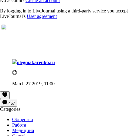
No account?
Create an account
By logging in to LiveJournal using a third-party service you accept
LiveJournal's
User agreement
olegmakarenko.ru
March 27 2019, 11:00
467
Categories:
Общество
Работа
Медицина
Cancel