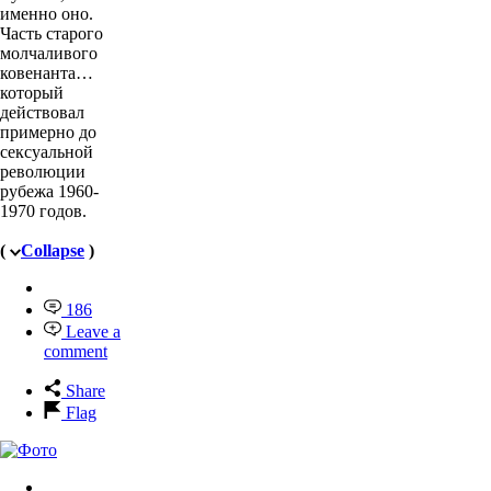
именно оно.
Часть старого
молчаливого
ковенанта…
который
действовал
примерно до
сексуальной
революции
рубежа 1960-
1970 годов.
(
Collapse
)
186
Leave a
comment
Share
Flag