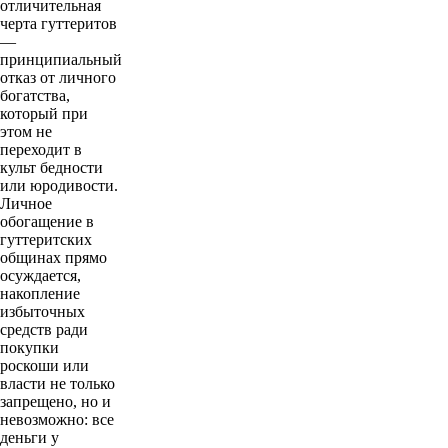
отличительная
черта гуттеритов
—
принципиальный
отказ от личного
богатства,
который при
этом не
переходит в
культ бедности
или юродивости.
Личное
обогащение в
гуттеритских
общинах прямо
осуждается,
накопление
избыточных
средств ради
покупки
роскоши или
власти не только
запрещено, но и
невозможно: все
деньги у