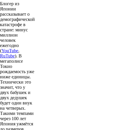
Блогер из
Японии
рассказывает о
демографической
катастрофе в
стране: минус
миллион
человек
ежегодно
(
YouTube
,
RuTube
). В
мегаполисе
Токио
рождаемость уже
ниже единицы.
Технически это
значит, что у
двух бабушек и
двух дедушек
будет один внук
на четверых.
Такими темпами
через 100 лет
Япония ужмётся
до размеров