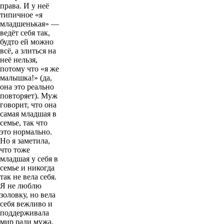
права. И у неё
типичное «я
младшенькая» —
ведёт себя так,
будто ей можно
всё, а злиться на
неё нельзя,
потому что «я же
малышка!» (да,
она это реально
повторяет). Муж
говорит, что она
самая младшая в
семье, так что
это нормально.
Но я заметила,
что тоже
младшая у себя в
семье и никогда
так не вела себя.
Я не люблю
золовку, но вела
себя вежливо и
поддерживала
мир ради мужа.