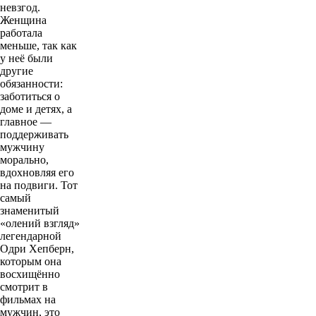
невзгод.
Женщина
работала
меньше, так как
у неё были
другие
обязанности:
заботиться о
доме и детях, а
главное —
поддерживать
мужчину
морально,
вдохновляя его
на подвиги. Тот
самый
знаменитый
«олений взгляд»
легендарной
Одри Хепберн,
которым она
восхищённо
смотрит в
фильмах на
мужчин, это