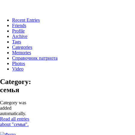
Recent Entries
Friends
Profile
Archive
Tags
Categories
Memories
Справочник патриота
Photos
Video
Category:
семья
Category was
added
automatically.
Read all entries
about "семья".