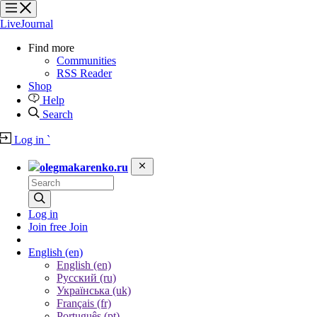
?
?
?
?
LiveJournal
Find more
Communities
RSS Reader
Shop
Help
Search
Log in
`
olegmakarenko.ru
Log in
Join free
Join
English
(en)
English (en)
Русский (ru)
Українська (uk)
Français (fr)
Português (pt)