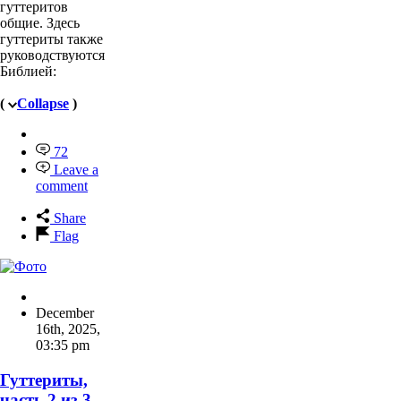
гуттеритов
общие. Здесь
гуттериты также
руководствуются
Библией:
(
Collapse
)
72
Leave a
comment
Share
Flag
December
16th, 2025
,
03:35 pm
Гуттериты,
часть 2 из 3